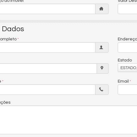
o do Imóvel
Valor De
 Dados
ompleto
Endereç
Estado
ESTADO..
e
Email
ações