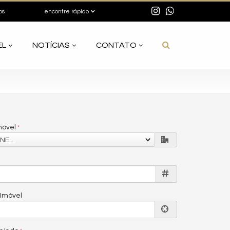
os
encontre rápido
EL
NOTÍCIAS
CONTATO
móvel
NE...
 Imóvel