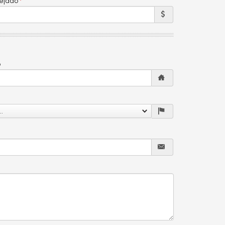
sejado
o
.