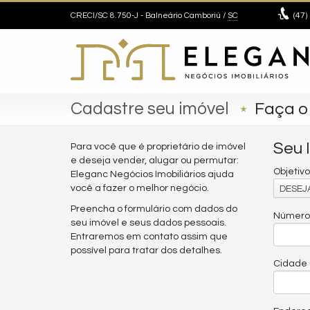
CRECI/SC 8.750-J
- Balneário Camboriú /
SC
(47)
Cadastre seu imóvel
Faça o
Seu 
Para você que é proprietário de imóvel
e deseja vender, alugar ou permutar:
Objetivo
Eleganc Negócios Imobiliários ajuda
você a fazer o melhor negócio.
DESEJA
Preencha o formulário com dados do
Número 
seu imóvel e seus dados pessoais.
Entraremos em contato assim que
possível para tratar dos detalhes.
Cidade 