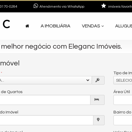
3170-0284
Atendimento via WhatsApp
imóveis favorit
A IMOBILIÁRIA
VENDAS
ALUGU
 melhor negócio com Eleganc Imóveis.
Imóvel
Tipo de I
...
SELECIO
de Quartos
Área Útil
do Imóvel
Bairro do