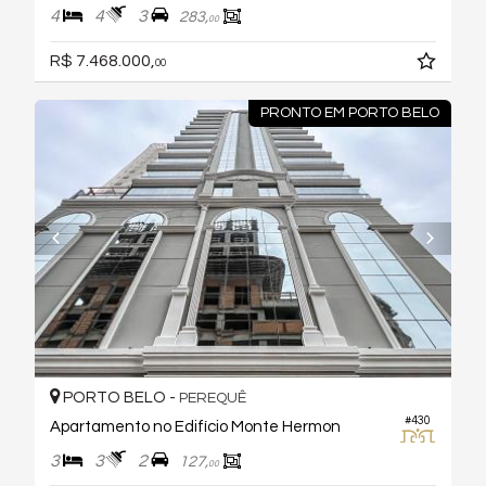
4
4
3
283,
00
R$ 7.468.000,
00
PRONTO EM PORTO BELO
PORTO BELO -
PEREQUÊ
#430
Apartamento no Edifício Monte Hermon
3
3
2
127,
00