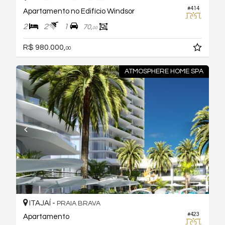
#414
Apartamento no Edifício Windsor
2
2
1
70,
00
R$ 980.000,
00
ATMOSPHERE HOME SPA
ITAJAÍ -
PRAIA BRAVA
#423
Apartamento