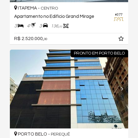
ITAPEMA -
CENTRO
#377
Apartamento no Edifício Grand Mirage
3
4
3
136,
00
R$ 2.520.000,
00
PRONTO EM PORTO BELO
PORTO BELO -
PEREQUÊ