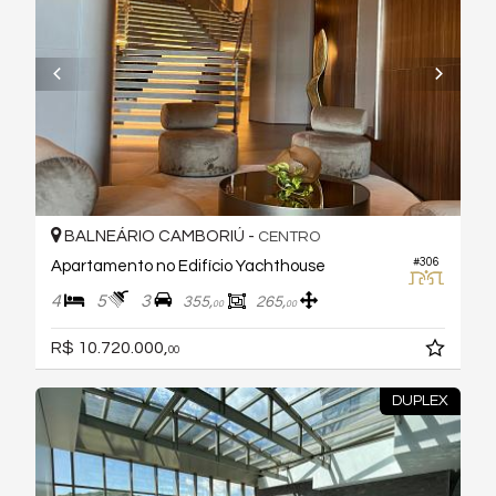
BALNEÁRIO CAMBORIÚ -
CENTRO
#306
Apartamento no Edifício Yachthouse
4
5
3
355,
265,
00
00
R$ 10.720.000,
00
DUPLEX