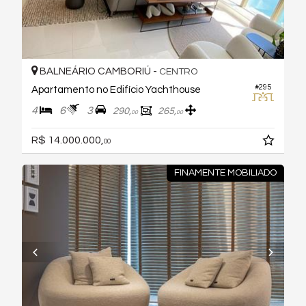
BALNEÁRIO CAMBORIÚ -
CENTRO
#295
Apartamento no Edifício Yachthouse
4
6
3
290,
265,
00
00
R$ 14.000.000,
00
FINAMENTE MOBILIADO