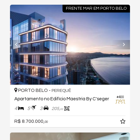
FRENTE MAR EM PORTO BELO
PORTO BELO -
PEREQUÊ
#400
Apartamento no Edifício Maestria By C'seger
4
5
3
205,
00
R$ 8.700.000,
00