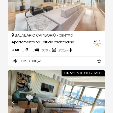
BALNEÁRIO CAMBORIÚ -
CENTRO
#310
Apartamento no Edifício Yachthouse
4
5
3
370,
265,
00
00
R$ 11.390.000,
00
FINAMENTE MOBILIADO