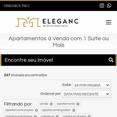
CRECI/SC 8.750-J
Apartamentos à Venda com 1 Suíte ou
Mais
Encontre seu Imóvel
247
imóveis encontrados
Exibir
24 POR PÁGINA
Ordenar por
DATA MAIS RECENTE
Filtrando por:
venda
apartamento
apartamento duplex
apartamento garden
apartamento triplex
cobertura
cobertura duplex