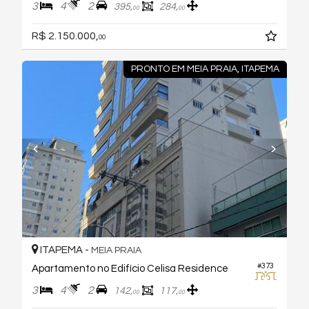
3
4
2
395,
284,
00
00
R$ 2.150.000,
00
PRONTO EM MEIA PRAIA, ITAPEMA
ITAPEMA -
MEIA PRAIA
#373
Apartamento no Edifício Celisa Residence
3
4
2
142,
117,
00
00