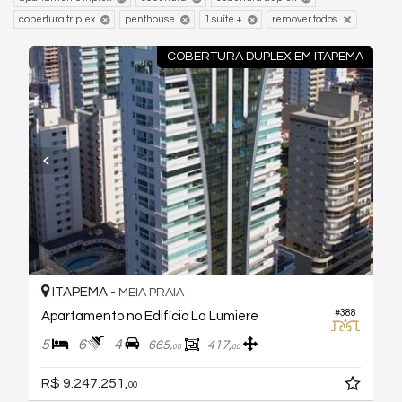
cobertura triplex
penthouse
1 suíte +
remover todos
COBERTURA DUPLEX EM ITAPEMA
ITAPEMA -
MEIA PRAIA
#388
Apartamento no Edifício La Lumiere
5
6
4
665,
417,
00
00
R$ 9.247.251,
00