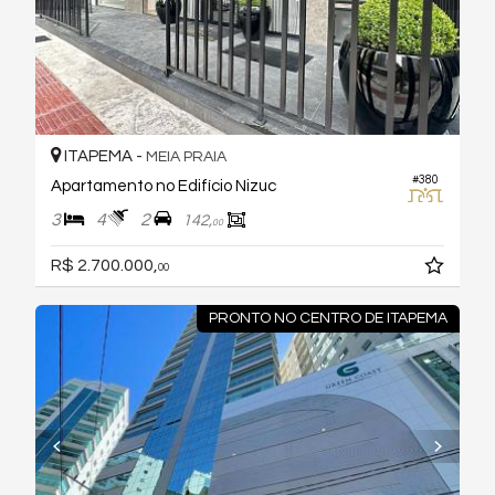
ITAPEMA -
MEIA PRAIA
#380
Apartamento no Edifício Nizuc
3
4
2
142,
00
R$ 2.700.000,
00
PRONTO NO CENTRO DE ITAPEMA