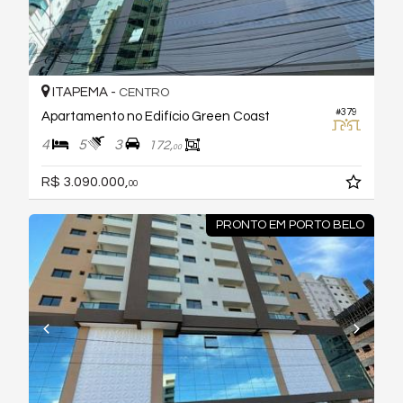
ITAPEMA -
CENTRO
#379
Apartamento no Edifício Green Coast
4
5
3
172,
00
R$ 3.090.000,
00
PRONTO EM PORTO BELO