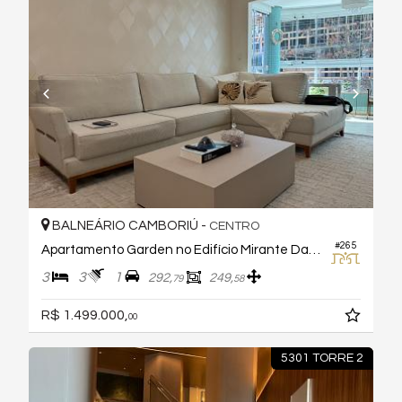
BALNEÁRIO CAMBORIÚ -
CENTRO
#265
Apartamento Garden no Edifício Mirante Das Ondas
3
3
1
292,
249,
79
58
R$ 1.499.000,
00
5301 TORRE 2