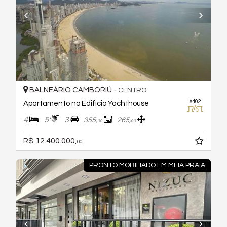
BALNEÁRIO CAMBORIÚ -
CENTRO
#402
Apartamento no Edifício Yachthouse
4
5
3
355,
265,
00
00
R$ 12.400.000,
00
PRONTO MOBILIADO EM MEIA PRAIA