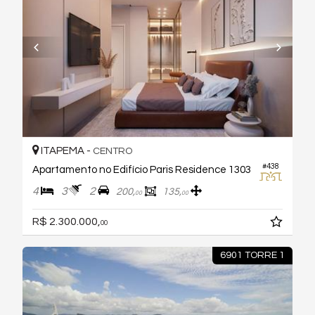
ITAPEMA -
CENTRO
#438
Apartamento no Edifício Paris Residence 1303
4
3
2
200,
135,
00
00
R$ 2.300.000,
00
6901 TORRE 1