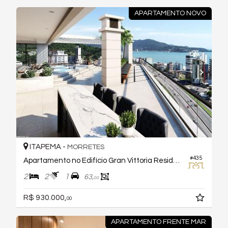
APARTAMENTO NOVO
ITAPEMA -
MORRETES
#435
Apartamento no Edifício Gran Vittoria Residenziale
2
2
1
63,
00
R$ 930.000,
00
APARTAMENTO FRENTE MAR