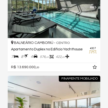
BALNEÁRIO CAMBORIÚ -
CENTRO
#307
Apartamento Duplex no Edifício Yachthouse
7
8
4
576,
422,
00
00
R$ 13.690.000,
00
FINAMENTE MOBILIADO