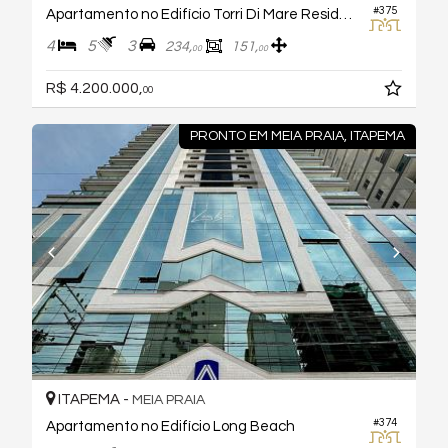
#375
Apartamento no Edifício Torri Di Mare Residenziale
4
5
3
234,
151,
00
00
R$ 4.200.000,
00
PRONTO EM MEIA PRAIA, ITAPEMA
ITAPEMA -
MEIA PRAIA
#374
Apartamento no Edifício Long Beach