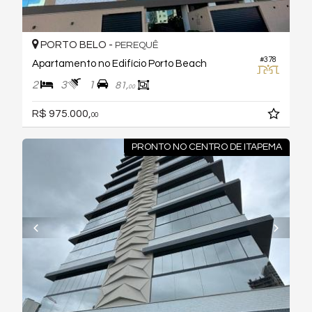
PORTO BELO -
PEREQUÊ
#378
Apartamento no Edifício Porto Beach
2
3
1
81,
00
R$ 975.000,
00
PRONTO NO CENTRO DE ITAPEMA