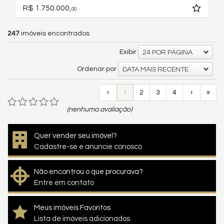
R$ 1.750.000,
00
247
imóveis encontrados
Exibir
24 POR PÁGINA
Ordenar por
DATA MAIS RECENTE
‹
1
2
3
4
›
»
(nenhuma avaliação)
Quer vender seu imóvel?
Cadastre-se e anuncie conosco
Não encontrou o que procurava?
Entre em contato
Meus imóveis Favoritos
Lista de imóveis adicionados