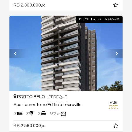
R$ 2.300.000,
00
80 METROS DA PRAIA
PORTO BELO -
PEREQUÊ
#426
Apartamento no Edifício Lebreville
3
3
2
157,
40
R$ 2.580.000,
00