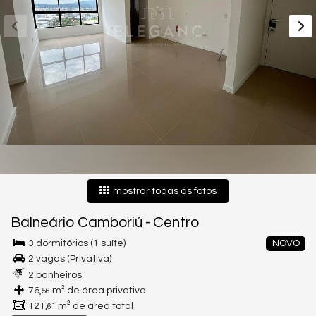
mostrar todas as fotos
Balneário Camboriú
-
Centro
3 dormitórios (1 suíte)
NOVO
2 vagas (Privativa)
2 banheiros
76,
m² de área privativa
56
121,
m² de área total
61