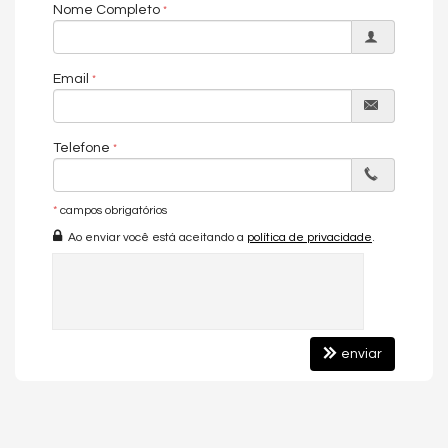
Nome Completo
- Apartamentos 3 quartos, sendo 1 suíte;
- Living com 2 ambientes;
- Churrasqueira;
Email
- Sacada fechada;
Portas em laca;
Telefone
- Porcelanato;
- Detalhes em gesso e granito;
*
campos obrigatórios
Ao enviar você está aceitando a
política de privacidade
.
Condições Especiais de Pagamento:
Entrada de R$ 410.000,00 e saldo em 84x parcelas de R$ 5.999,99 +
7x balões anuais de R$ 48.000,00 (Corrigido por INCC + 0,7% ao mês).
Características do Imóvel
Aquecimento de Água
Churrasqueira
enviar
Piso Porcelanato
Piso Vinílico
Infra para Ar Split
Vista Livre
Área de Serviço