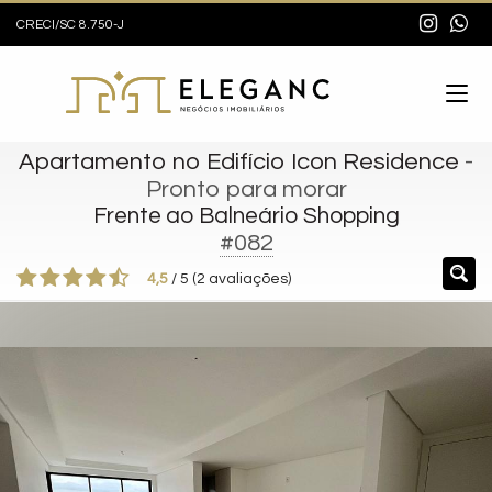
CRECI/SC 8.750-J
Apartamento no Edifício Icon Residence
-
Pronto para morar
Frente ao Balneário Shopping
#082
4,5
/
5
(
2
avaliações)