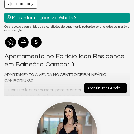
R$ 1.390.000,
00
Mais Informações via WhatsApp
Os preços, disponibilidades e condições de pagamento poderão ser alterados sem prévia
comunicação.
Apartamento no Edifício Icon Residence
em Balneário Camboriú
APARTAMENTO À VENDA NO CENTRO DE BALNEÁRIO
CAMBORIÚ-SC
Continuar Lendo...
O Icon Residence nasceu para atender o anseio das famílias
que procuram unir as boas energias da praia com a
praticidade necessária para o dia a dia.
Localizado em uma região privilegiada, está perto de tudo. A
escolha do local foi pensada para atender diversos perfis, mas
é ideal para o público jovem que procura estar inserido no
contexto urbano de maneira cômoda e prática.