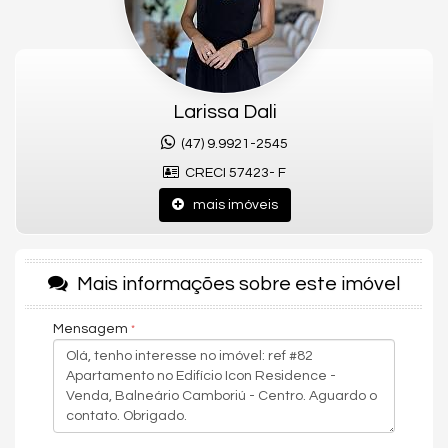
E frente ao Balneário Camboriú Shopping e próximo a duas
faculdades, está perto das principais vias de acesso da
cidade, onde é possível encontrar oferta de serviços e variadas
opções de lazer sem tirar o carro da garagem.
O EMPREENDIMENTO
Larissa Dali
- Em frente ao Balneário Camboriú Shopping
(47) 9.9921-2545
- Vagas privativas de garagem
CRECI 57423- F
- Área de lazer decorada
mais imóveis
- Piscina adulto e infantil
- Playground
Mais informações sobre este imóvel
-Salão de festas
- Hall de entrada decorado
Mensagem
- Elevadores
- Sistema de captação para reaproveitamento da água da
chuva
O APARTAMENTO