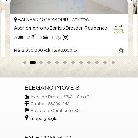
BALNEÁRIO CAMBORIÚ -
CENTRO
#124
Apartamento no Edifício Dresden Residence
3
4
2
112,
00
R$ 2.030.000
R$ 1.890.000,
00
ELEGANC IMÓVEIS
Avenida Brasil, nº 741 - Sala 9
Centro - 88330-043
Balneário Camboriú /
SC
mapa google
FALE CONOSCO