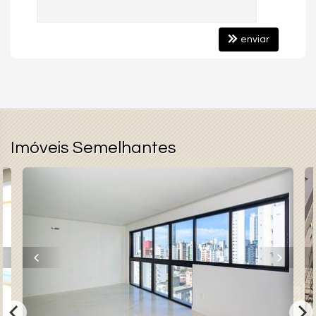
Portão Eletrônico
Brinquedoteca
Câmeras de Segurança
enviar
Gás Central
Elevador
Acessibilidade para PNE
Imóveis Semelhantes