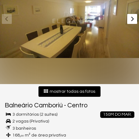
mostrar todas as fotos
Balneário Camboriú
-
Centro
3 dormitórios (2 suítes)
150M DO MAR.
2 vagas (Privativa)
3 banheiros
168,
m² de área privativa
00