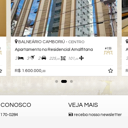
BALNEÁRIO CAMBORIÚ -
CENTRO
1
#159
Apartamento no Residencial Amalfitana
A
3
3
2
225,
101,
00
00
R$ 1.600.000,
R
00
E CONOSCO
VEJA MAIS
170-0284
receba nosso newsletter
 9.9921-2545 (WhatsApp)
indicadores financeiros