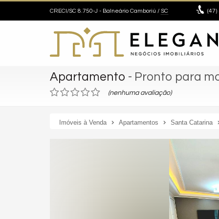
CRECI/SC 8.750-J
- Balneário Camboriú /
SC
(47)
Apartamento
- Pronto para m
(nenhuma avaliação)
Imóveis à Venda
Apartamentos
Santa Catarina