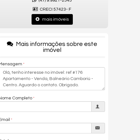
(47) 9.9921-2545
CRECI 57423- F
mais imóveis
Mais informações sobre este
imóvel
Mensagem
Nome Completo
Email