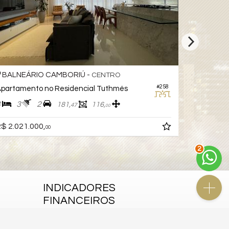
BALNEÁRIO CAMBORIÚ -
BALNEÁ
CENTRO
#258
partamento no Residencial Tuthmés
Apartame
3
3
2
3
3
181,
116,
47
00
$ 2.021.000,
R$ 2.100.
00
2
INDICADORES
FINANCEIROS
CUB /
SC
R$ 3.151,24
Poupança
0,6738%