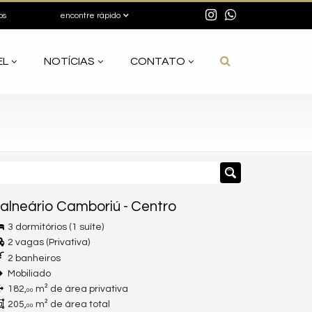
os
encontre rápido
EL
NOTÍCIAS
CONTATO
alneário Camboriú
-
Centro
3 dormitórios (1 suíte)
2 vagas (Privativa)
2 banheiros
Mobiliado
182,
m² de área privativa
00
205,
m² de área total
00