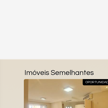
Imóveis Semelhantes
ARA MORAR
OPORTUNIDA