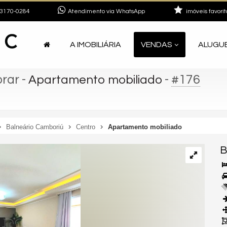
3170-0284
Atendimento via WhatsApp
imóveis favorit
A IMOBILIÁRIA
VENDAS
ALUGU
orar
-
-
#176
Apartamento mobiliado
Balneário Camboriú
Centro
Apartamento mobiliado
B