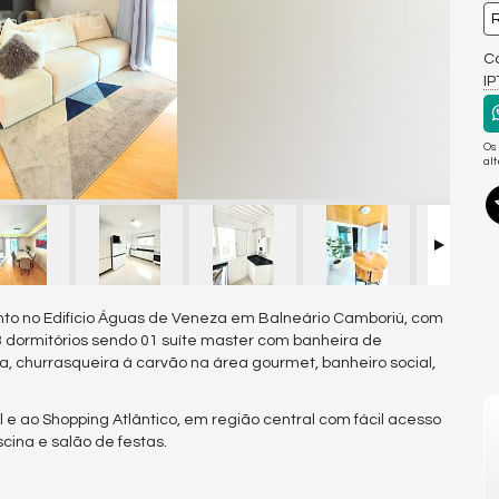
R
Co
I
Os
al
o no Edifício Águas de Veneza em Balneário Camboriú, com
3 dormitórios sendo 01 suíte master com banheira de
a, churrasqueira á carvão na área gourmet, banheiro social,
e ao Shopping Atlântico, em região central com fácil acesso
cina e salão de festas.