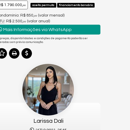
$ 1.790.000,
aceita permuta
financiamento bancário
00
ndomínio: R$ 850,
(valor mensal)
00
PTU
: R$ 2.500,
(valor anual)
00
Mais Informações via WhatsApp
 preços, disponibilidades e condições de pagamento poderão ser
terados sem prévia comunicação.
Larissa Dali