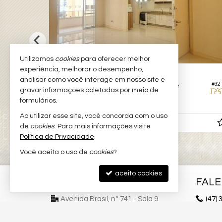
Utilizamos
cookies
para oferecer melhor
experiência, melhorar o desempenho,
BALNEÁRIO CAMBORIÚ -
CENTRO
analisar como você interage em nosso site e
#215
#32
Apartamento no Edifício Costa Norte
gravar informações coletadas por meio de
formulários.
3
4
2
169,
108,
00
00
Ao utilizar esse site, você concorda com o uso
R$ 1.990.000,
00
de
cookies
. Para mais informações visite
Política de Privacidade
.
Você aceita o uso de
cookies
?
aceito cookies
ELEGANC IMÓVEIS
FAL
Avenida Brasil, nº 741 - Sala 9
(47)
3
Centro - 88330-043
(47)