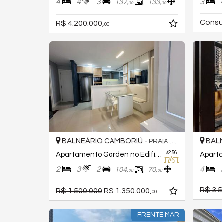
4
4
3
3
137,
133,
00
00
Consu
R$ 4.200.000,
00
BALNEÁRIO CAMBORIÚ -
BALN
PRAIA DOS AMORES
#256
Apartamento Garden no Edifício Brava Hills
Apart
2
3
2
4
104,
70,
00
00
R$ 3.
R$ 1.500.000
R$ 1.350.000,
00
FRENTE MAR