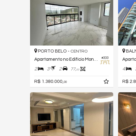
PORTO BELO -
BALN
CENTRO
#333
Apartamento no Edifício Monaco Tour
2
3
2
4
77,
00
R$ 1.380.000,
R$ 2.8
00