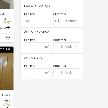
FAIXA DE PREÇO
RA SUL
Mínimo
Máximo
#315
fício Sun Beach
9,
43
ÁREA PRIVATIVA
Mínima
Máxima
O MAR.
ÁREA TOTAL
Mínima
Máxima
ENTRO
#260
ge