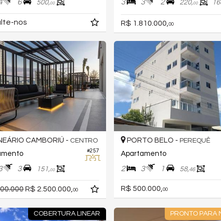
4
6
3
3
2
500,
220,
16
00
00
lte-nos
R$ 1.810.000,
00
EÁRIO CAMBORIÚ -
PORTO BELO -
CENTRO
PEREQUÊ
#257
amento
Apartamento
3
3
2
3
1
151,
58,
46
00
R$ 500.000,
500.000
R$ 2.500.000,
00
00
COBERTURA LINEAR
PRONTO PARA