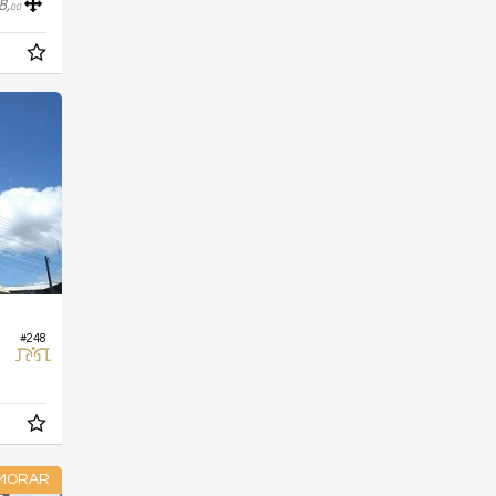
8,
00
#248
 MORAR