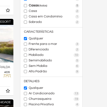
Casas
5
(todas)
Casa
2
Casa em Condomínio
1
 RESORT
Sobrado
2
CARACTERÍSTICAS
Qualquer
Frente para o mar
3
Diferenciado
2
Mobiliado
10
Semimobiliado
5
Sem Mobília
6
RALDA
Alto Padrão
9
#339
DETALHES
Qualquer
Ar Condicionado
13
Churrasqueira
19
NIDADE
Piscina Privativa
4