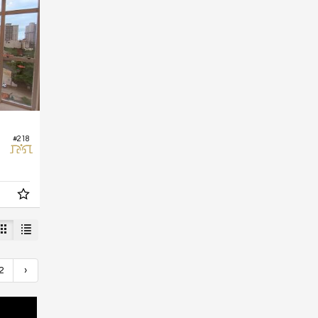
#218
2
›