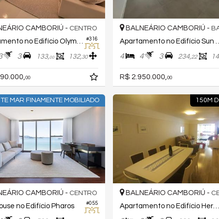
EÁRIO CAMBORIÚ -
BALNEÁRIO CAMBORIÚ -
CENTRO
BAR
#316
Apartamento no Edifício Olympo Tower
Apartamento no Edi
3
3
4
4
3
133,
132,
234,
14
30
22
00
90.000,
R$ 2.950.000,
00
00
TE MAR FINAMENTE MOBILIADO
150M D
EÁRIO CAMBORIÚ -
BALNEÁRIO CAMBORIÚ -
CENTRO
C
#055
use no Edifício Pharos
Apartamento no Edifício Hermita