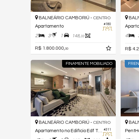
BALNEÁRIO CAMBORIÚ -
BALN
CENTRO
#180
Apartamento
2
3
1
4
148,
33
R$ 1.800.000,
R$ 4.2
00
FINAMENTE MOBILIADO
FREN
BALNEÁRIO CAMBORIÚ -
BALN
CENTRO
#311
Apartamento no Edifício Edf Tesla
PentHo