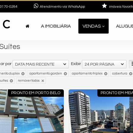
3170-0284
Atendimento via WhatsApp
imóveis favorit
A IMOBILIÁRIA
VENDAS
ALUGU
Suítes
ar por
Exibir
DATA MAIS RECENTE
24 POR PÁGINA
mento duplex
apartamento garden
apartamento triplex
cobertura
suítes
remover todos
PRONTO EM PORTO BELO
PRONTO EM MEIA