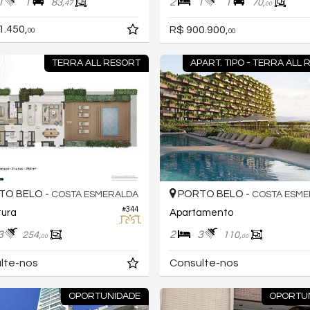
1
1
2
1
1
83,
70,
47
00
1.450,
R$ 900.900,
00
00
TERRA ALL RESORT
APART. TIPO - TERRA ALL
TO BELO -
PORTO BELO -
COSTA ESMERALDA
COSTA ESME
#344
tura
Apartamento
3
2
3
254,
110,
00
00
lte-nos
Consulte-nos
OPORTUNIDADE
OPORTU