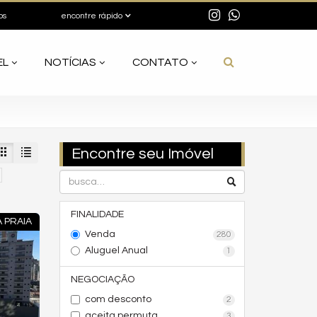
os
encontre rápido
EL
NOTÍCIAS
CONTATO
Encontre seu Imóvel
FINALIDADE
 PRAIA
Venda
280
Aluguel Anual
1
NEGOCIAÇÃO
com desconto
2
aceita permuta
3