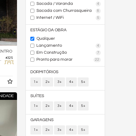
Sacada / Varanda
4
Sacada com Churrasqueira
8
Internet / WiFi
5
ESTÁGIO DA OBRA
Qualquer
Lançamento
4
ENTRO
Em Construção
7
#325
ila Merlot
Pronto para morar
22
DORMITÓRIOS
1+
2+
3+
4+
5+
NIDADE
SUÍTES
1+
2+
3+
4+
5+
GARAGENS
1+
2+
3+
4+
5+