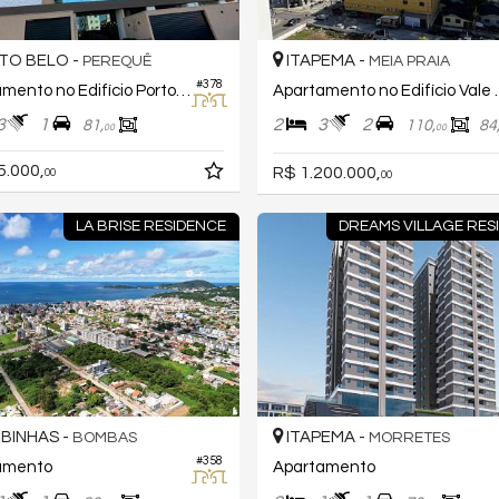
TO BELO -
ITAPEMA -
PEREQUÊ
MEIA PRAIA
#378
Apartamento no Edifício Porto Beach
Apartamento
3
1
2
3
2
81,
110,
84
00
00
5.000,
R$ 1.200.000,
00
00
LA BRISE RESIDENCE
DREAMS VILLAGE RES
BINHAS -
ITAPEMA -
BOMBAS
MORRETES
#358
amento
Apartamento