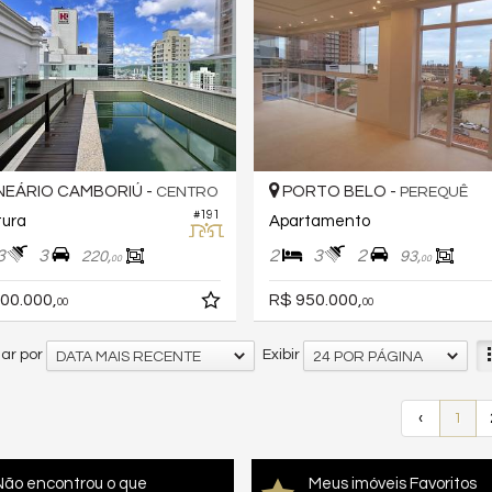
EÁRIO CAMBORIÚ -
PORTO BELO -
CENTRO
PEREQUÊ
#191
tura
Apartamento
3
3
2
3
2
220,
93,
00
00
00.000,
R$ 950.000,
00
00
ar por
Exibir
DATA MAIS RECENTE
24 POR PÁGINA
‹
1
Não encontrou o que
Meus imóveis Favoritos