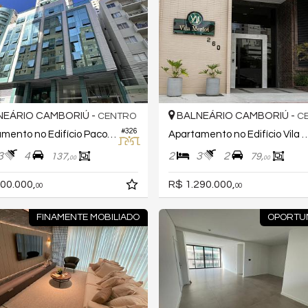
EÁRIO CAMBORIÚ -
BALNEÁRIO CAMBORIÚ -
CENTRO
C
#326
Apartamento no Edifício Pacoste Home
Apartamento no Edifício V
3
4
2
3
2
137,
79,
00
00
00.000,
R$ 1.290.000,
00
00
FINAMENTE MOBILIADO
OPORTU