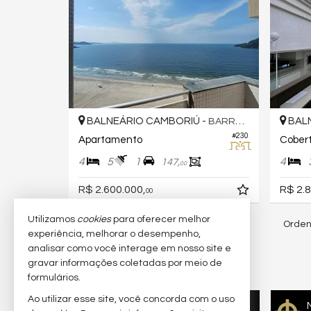
BALNEÁRIO CAMBORIÚ -
BALN
BARRA SUL
#230
Apartamento
Cober
4
5
1
4
147,
00
R$ 2.600.000,
R$ 2.8
00
Utilizamos
cookies
para oferecer melhor
Orden
33
imóveis encontrados
experiência, melhorar o desempenho,
analisar como você interage em nosso site e
gravar informações coletadas por meio de
(nenhuma avaliação)
formulários.
Ao utilizar esse site, você concorda com o uso
Quer vender seu imóvel?