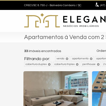
CRECI/SC 8.750-J
- Balneário Camboriú /
SC
(47)
Apartamentos à Venda com 2 
Orden
33
imóveis encontrados
Filtrando por:
venda
apartamento
aparta
cobertura duplex
cobertura triplex
penthouse
2 