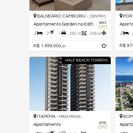
BALNEÁRIO CAMBORIÚ -
POR
CENTRO
#265
Apartamento Garden no Edifício Mirante Das Ondas
3
3
1
2
292,
249,
79
58
R$ 97
R$ 1.499.000,
00
HALF BEACH TOWERS
ITAPEMA -
BOM
MEIA PRAIA
#359
Apartamento
Apart