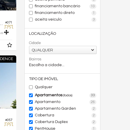
financiamento bancário
10
financiamento direto
1
aceita veículo
3
#371
 no Edifício Vale do Sol
,
LOCALIZAÇÃO
00
Cidade
QUALQUER
IDENCE
Bairros
Escolha a cidade...
TIPO DE IMÓVEL
Qualquer
Apartamentos
33
(todos)
Apartamento
26
Apartamento Garden
2
Cobertura
2
#357
Cobertura Duplex
2
PentHouse
1