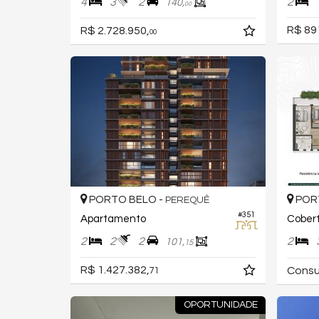
4
3
2
2
140,
00
R$ 89
R$ 2.728.950,
00
PORTO BELO -
POR
PEREQUÊ
#351
Apartamento
Cober
2
2
2
2
101,
15
R$ 1.427.382,
Consu
71
OPORTUNIDADE