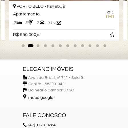
PORTO BELO -
PEREQUÊ
#218
Apartamento
2
3
2
93,
00
R$ 950.000,
00
ELEGANC IMÓVEIS
Avenida Brasil, nº 741 - Sala 9
Centro - 88330-043
Balneário Camboriú /
SC
mapa google
FALE CONOSCO
(47)
3170-0284