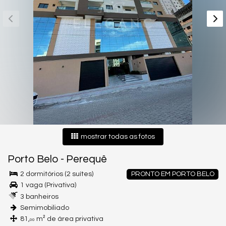
mostrar todas as fotos
Porto Belo
-
Perequê
2 dormitórios (2 suítes)
PRONTO EM PORTO BELO
1 vaga (Privativa)
3 banheiros
Semimobiliado
81,
m² de área privativa
00