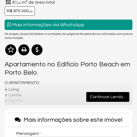
81,
m² de área total
00
R$ 975.000,
00
Mais Informações via WhatsApp
Os preços, disponibilidades e condições de pagamento poderão ser alterados sem prévia
comunicação.
Apartamento no Edifício Porto Beach em
Porto Belo
O APARTAMENTO:
Living
Lavabo
Continuar Lendo...
Cozinha
Área de Serviço
Infraestrutura para água quente
Espera para split
Mais informações sobre este imóvel
Acabamento em gesso
Churrasqueira
Mensagem
Porcelanato