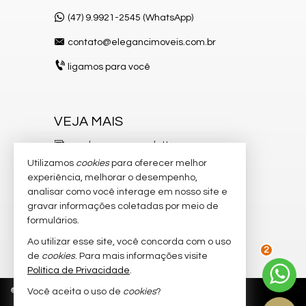
(47) 9.9921-2545 (WhatsApp)
contato@elegancimoveis.com.br
ligamos para você
VEJA MAIS
receba nosso newsletter
Utilizamos
cookies
para oferecer melhor
indicadores financeiros
experiência, melhorar o desempenho,
analisar como você interage em nosso site e
cadastre seu imóvel
gravar informações coletadas por meio de
imóveis favoritos
formulários.
Ao utilizar esse site, você concorda com o uso
mapa de imóveis
2
de
cookies
. Para mais informações visite
Política de Privacidade
.
©
2026
CRECI/SC 8.750-J
Política de Privacidade
Você aceita o uso de
cookies
?