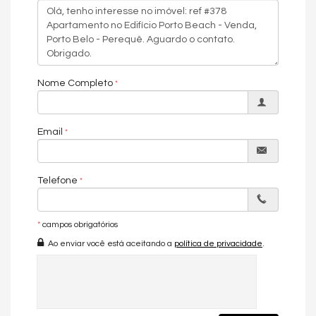
Sacada
Interfone
Gás Individual
Armário Cozinha
O EMPREENDIMENTO:
Nome Completo
Piscina adulta
Piscina infantil
Sala de jogos
Salão de festas
Email
Entrada p/ banhistas e box de praia
Hall de entrada decorado e mobiliado
Medidores de água, luz e gás individuais
Telefone
Elevador
Espaço gourmet
Interfone
Piscina
*
campos obrigatórios
Internet
Ao enviar você está aceitando a
política de privacidade
.