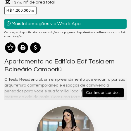
137,
m² de área total
00
R$ 4.200.000,
00
Mais Informações via WhatsApp
Os preços, disponibilidades e condições de pagamento poderão ser alterados sem prévia
comunicação.
Apartamento no Edifício Edf Tesla em
Balneário Camboriú
O Tesla Residencial, um empreendimento que encanta por sua
arquitetura contemporânea e espaços de convivência
pensados para você e sua família, localizado a apenas 280
Continuar Lendo...
metros da orla da praia. Com uma torre única e 44 unidades,
o Tesla Residencial conta com apenas 2 apartamentos por
andar e 3 elevadores.
Os apartamentos com 133m² de área privativa, distribuídos
em 4 quartos sendo 2 suítes foram projetados com