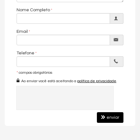
Banheiro Social
Nome Completo
Suíte Master
Demi-Suíte
Características do Empreendimento
Email
Salão de Festas
Piscina
Espaço Gourmet
Espaço Fitness
Telefone
Playground
Brinquedoteca
Box de Praia
*
campos obrigatórios
Ao enviar você está aceitando a
política de privacidade
.
enviar