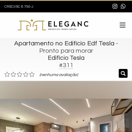
CRECI/SC 8.750-J
Apartamento no Edifício Edf Tesla
-
Pronto para morar
Edifício Tesla
#311
(nenhuma avaliação)