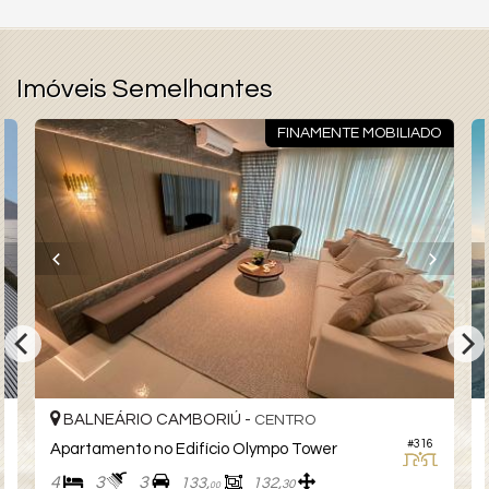
Imóveis Semelhantes
FINAMENTE MOBILIADO
BALNEÁRIO CAMBORIÚ -
CENTRO
#316
Apartamento no Edifício Olympo Tower
4
3
3
133,
132,
30
00