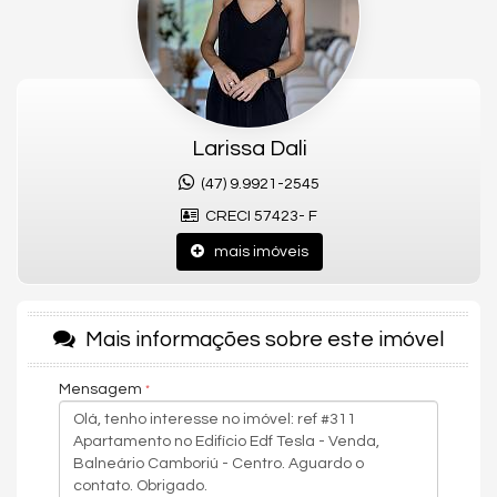
acabamentos de alto padrão, cozinha integrada ao living e
sacada aberta com churrasqueira a carvão.
Além disso, o Tesla oferece uma área de lazer completa, com
mais de 1200m² conta com salão de festas, academia,
brinquedoteca, espaço gourmet, piscinas infantil e adulto,
prainha, jacuzzi, estares externos, lareira externa e playground.
Larissa Dali
(47) 9.9921-2545
Características do Imóvel
CRECI 57423- F
Aquecimento de Água
Ar Condicionado
mais imóveis
Churrasqueira
Internet / WiFi
Piso Porcelanato
TV a Cabo
Mais informações sobre este imóvel
Decorado
Acabamento em Gesso
Móveis Planejados
Mensagem
Área de Serviço
Copa
Estar Íntimo
Sala
Cozinha
Lavabo