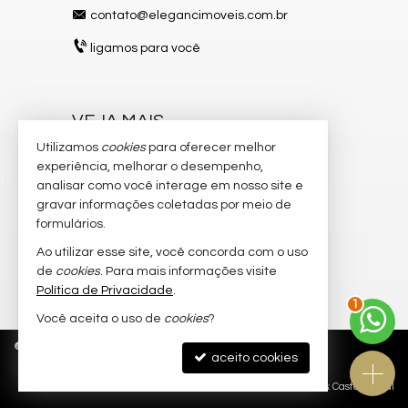
contato@elegancimoveis.com.br
ligamos para você
VEJA MAIS
Utilizamos
cookies
para oferecer melhor
receba nosso newsletter
experiência, melhorar o desempenho,
indicadores financeiros
analisar como você interage em nosso site e
gravar informações coletadas por meio de
cadastre seu imóvel
formulários.
imóveis favoritos
Ao utilizar esse site, você concorda com o uso
de
cookies
. Para mais informações visite
mapa de imóveis
Política de Privacidade
.
1
Você aceita o uso de
cookies
?
©
2026
CRECI/SC 8.750-J
Política de Privacidade
aceito cookies
Site para imobiliárias
: Castel Digital