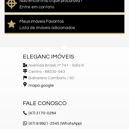
Não encontrou o que procurava?
Entre em contato
Meus imóveis Favoritos
Lista de imóveis adicionados
ELEGANC IMÓVEIS
Avenida Brasil, nº 741 - Sala 9
Centro - 88330-043
Balneário Camboriú /
SC
mapa google
FALE CONOSCO
(47)
3170-0284
(47) 9.9921-2545 (WhatsApp)