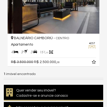
BALNEÁRIO CAMBORIÚ -
CENTRO
#257
Apartamento
4
3
3
151,
00
R$ 3.500.000
R$ 2.500.000,
00
1
imóvel encontrado
Quer vender seu imóvel?
Cadastre-se e anuncie conosco