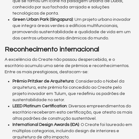
que se tornou um ícone na paisagem urbana de Dubai,
conhecido por sua fachada arrojada e soluções
tecnológicas de ponta.
Green Urban Park (Singapura)
: Um projeto urbano inovador
que integra áreas verdes a edifícios multifuncionais,
promovendo sustentabilidade e qualidade de vida em um
dos centros urbanos mais dinâmicos do mundo.
Reconhecimento internacional
A excelência do Create não passou despercebida, e o
escritório acumula uma série de prêmios e reconhecimentos.
Entre os mais prestigiosos, destacam-se:
Prêmio Pritzker de Arquitetura
: Considerado o Nobel da
arquitetura, este prêmio foi concedido ao Create pelo
projeto inovador em Tulum, que redefiniu os padrões de
sustentabilidade no setor.
LEED Platinum Certification
: Diversos empreendimentos do
escritório receberam esta certificação, que atesta os mais
altos padrões de construção sustentável.
International Design Awards (IDA)
: O Create foi laureado em
múltiplas categorias, incluindo design de interiores e
arquitetura de alto impacto.