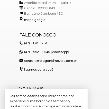
Avenida Brasil, nº 741 - Sala 9
Centro - 88330-043
Balneário Camboriú /
SC
mapa google
FALE CONOSCO
(47)
3170-0284
(47) 9.9921-2545 (WhatsApp)
contato@elegancimoveis.com.br
ligamos para você
VEJA MAIS
Utilizamos
cookies
para oferecer melhor
receba nosso newsletter
experiência, melhorar o desempenho,
indicadores financeiros
analisar como você interage em nosso site e