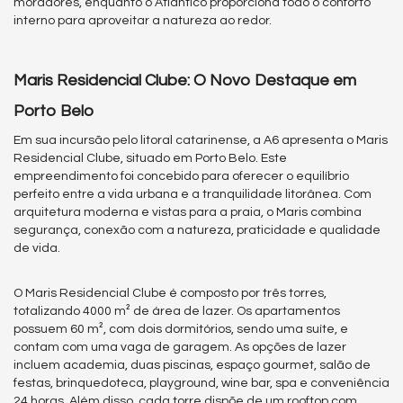
moradores, enquanto o Atlântico proporciona todo o conforto
interno para aproveitar a natureza ao redor.
Maris Residencial Clube: O Novo Destaque em
Porto Belo
Em sua incursão pelo litoral catarinense, a A6 apresenta o Maris
Residencial Clube, situado em Porto Belo. Este
empreendimento foi concebido para oferecer o equilíbrio
perfeito entre a vida urbana e a tranquilidade litorânea. Com
arquitetura moderna e vistas para a praia, o Maris combina
segurança, conexão com a natureza, praticidade e qualidade
de vida.
O Maris Residencial Clube é composto por três torres,
totalizando 4000 m² de área de lazer. Os apartamentos
possuem 60 m², com dois dormitórios, sendo uma suíte, e
contam com uma vaga de garagem. As opções de lazer
incluem academia, duas piscinas, espaço gourmet, salão de
festas, brinquedoteca, playground, wine bar, spa e conveniência
24 horas. Além disso, cada torre dispõe de um rooftop com