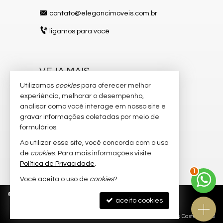
contato@elegancimoveis.com.br
ligamos para você
VEJA MAIS
Utilizamos
cookies
para oferecer melhor
receba nosso newsletter
experiência, melhorar o desempenho,
indicadores financeiros
analisar como você interage em nosso site e
gravar informações coletadas por meio de
cadastre seu imóvel
formulários.
imóveis favoritos
Ao utilizar esse site, você concorda com o uso
de
cookies
. Para mais informações visite
mapa de imóveis
Política de Privacidade
.
1
Você aceita o uso de
cookies
?
©
2026
CRECI/SC 8.750-J
Política de Privacidade
aceito cookies
Site para imobiliárias
: Castel Digital