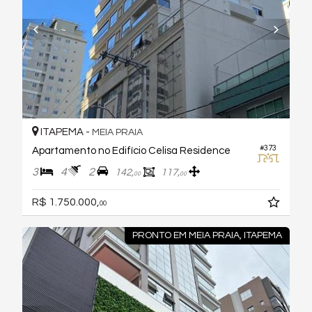
ITAPEMA -
MEIA PRAIA
#373
Apartamento no Edifício Celisa Residence
3
4
2
142,
117,
00
00
R$ 1.750.000,
00
PRONTO EM MEIA PRAIA, ITAPEMA