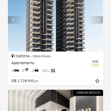
ITAPEMA -
MEIA PRAIA
#359
Apartamento
4
3
2
140,
00
R$ 2.728.950,
00
URBAN BEACH