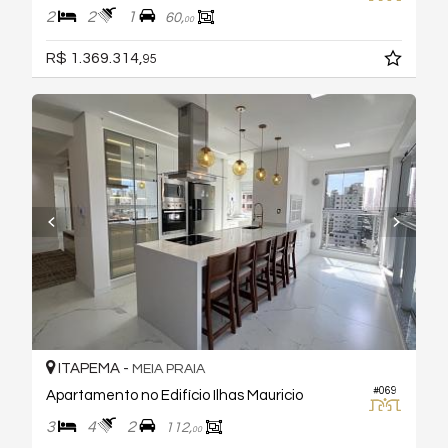
2
2
1
60,
00
R$ 1.369.314,
95
ITAPEMA -
MEIA PRAIA
#069
Apartamento no Edifício Ilhas Mauricio
3
4
2
112,
00