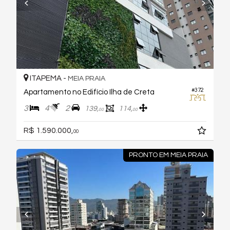
ITAPEMA -
MEIA PRAIA
#372
Apartamento no Edifício Ilha de Creta
3
4
2
139,
114,
00
00
R$ 1.590.000,
00
PRONTO EM MEIA PRAIA