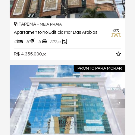
ITAPEMA -
MEIA PRAIA
#370
Apartamento no Edifício Mar Das Arábias
4
5
3
222,
00
R$ 4.355.000,
00
PRONTO PARA MORAR