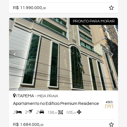
R$ 11.990.000,
00
PRONTO PARA MORAR
ITAPEMA -
MEIA PRAIA
#365
Apartamento no Edifício Premium Residence
3
3
2
158,
105,
00
00
R$ 1.684.000,
00