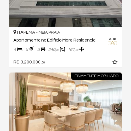
ITAPEMA -
MEIA PRAIA
#018
Apartamento no Edifício Mare Residencial
4
5
3
240,
167,
00
00
R$ 3.200.000,
00
FINAMENTE MOBILIADO