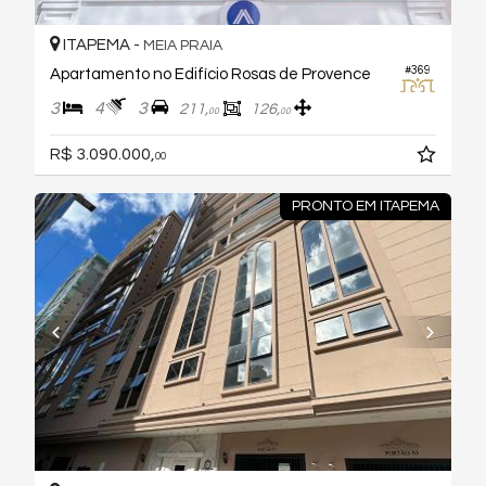
ITAPEMA -
MEIA PRAIA
#369
Apartamento no Edifício Rosas de Provence
3
4
3
211,
126,
00
00
R$ 3.090.000,
00
PRONTO EM ITAPEMA