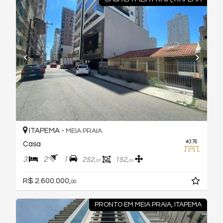
ITAPEMA -
MEIA PRAIA
#376
Casa
3
2
1
252,
152,
00
00
R$ 2.600.000,
00
PRONTO EM MEIA PRAIA, ITAPEMA