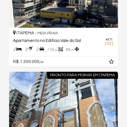
ITAPEMA -
MEIA PRAIA
#371
Apartamento no Edifício Vale do Sol
2
3
2
110,
84,
00
00
R$ 1.200.000,
00
PRONTO PARA MORAR EM ITAPEMA