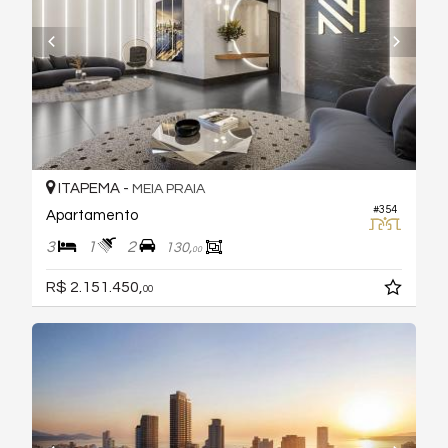
ITAPEMA -
MEIA PRAIA
#354
Apartamento
3
1
2
130,
00
R$ 2.151.450,
00