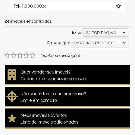
R$ 1.800.000,
00
24
imóveis encontrados
Exibir
24 POR PÁGINA
Ordenar por
DATA MAIS RECENTE
(nenhuma avaliação)
Quer vender seu imóvel?
Cadastre-se e anuncie conosco
Não encontrou o que procurava?
Entre em contato
Meus imóveis Favoritos
Lista de imóveis adicionados