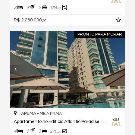
3
4
2
134,
00
R$ 2.260.000,
00
PRONTO PARA MORAR
ITAPEMA -
MEIA PRAIA
#366
Apartamento no Edifício Atlantic Paradise Towers
4
6
3
270,
00