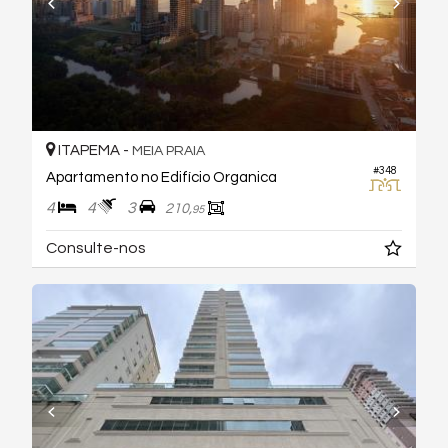
ITAPEMA -
MEIA PRAIA
#348
Apartamento no Edifício Organica
4
4
3
210,
95
Consulte-nos