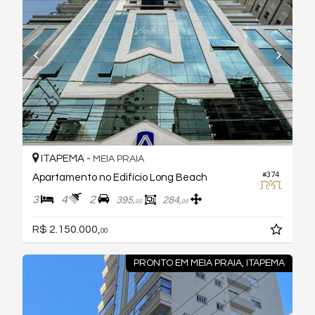
ITAPEMA -
MEIA PRAIA
#374
Apartamento no Edifício Long Beach
3
4
2
395,
284,
00
00
R$ 2.150.000,
00
PRONTO EM MEIA PRAIA, ITAPEMA