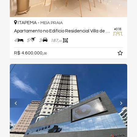
ITAPEMA -
MEIA PRAIA
#318
Apartamento no Edifício Residencial Villa de Siena
4
5
3
187,
00
R$ 4.600.000,
00