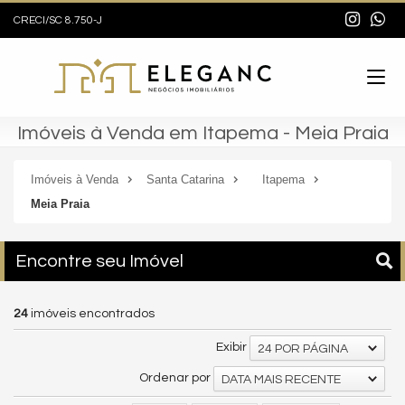
CRECI/SC 8.750-J
Imóveis à Venda em Itapema - Meia Praia
Imóveis à Venda
Santa Catarina
Itapema
Meia Praia
Encontre seu Imóvel
24
imóveis encontrados
Exibir
24 POR PÁGINA
Ordenar por
DATA MAIS RECENTE