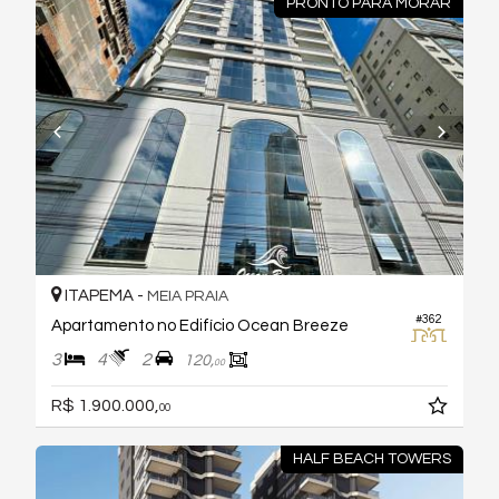
PRONTO PARA MORAR
ITAPEMA -
MEIA PRAIA
#362
Apartamento no Edifício Ocean Breeze
3
4
2
120,
00
R$ 1.900.000,
00
HALF BEACH TOWERS