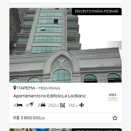
PRONTO PARA MORAR
ITAPEMA -
MEIA PRAIA
#364
Apartamento no Edifício Le Lis Blanc
4
4
3
252,
182,
00
00
R$ 3.800.000,
00