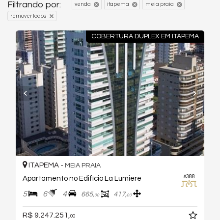
Filtrando por:
venda
itapema
meia praia
remover todos
COBERTURA DUPLEX EM ITAPEMA
ITAPEMA -
MEIA PRAIA
#388
Apartamento no Edifício La Lumiere
5
6
4
665,
417,
00
00
R$ 9.247.251,
00