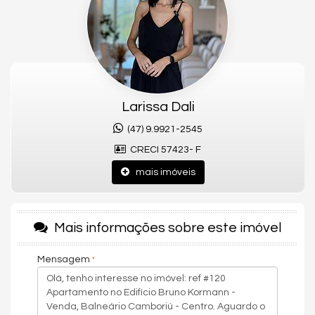
Características do Imóvel
Sacada Integrada
Banheiro de Serviço
Andar Alto
Características do Empreendimento
Salão de Festas
Portão Eletrônico
Larissa Dali
Gás Central
Elevador
(47) 9.9921-2545
Box de Praia
CRECI 57423- F
mais imóveis
Mais informações sobre este imóvel
Mensagem