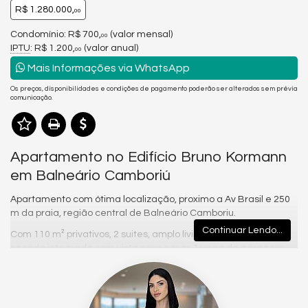
R$ 1.280.000,
00
Condomínio: R$ 700,
(valor mensal)
00
IPTU
: R$ 1.200,
(valor anual)
00
Mais Informações via WhatsApp
Os preços, disponibilidades e condições de pagamento poderão ser alterados sem prévia
comunicação.
Apartamento no Edifício Bruno Kormann
em Balneário Camboriú
Apartamento com ótima localização, proximo a Av Brasil e 250
m da praia, região central de Balneário Camboriu.
Continuar Lendo...
Com 110 m² privativos, 2 suites, amplo living com 2 ambientes,
sacada integrada com vista para o mar, 1 vaga de garagem
privativa.
Planta original com 3 dormitórios (fácil reversão).