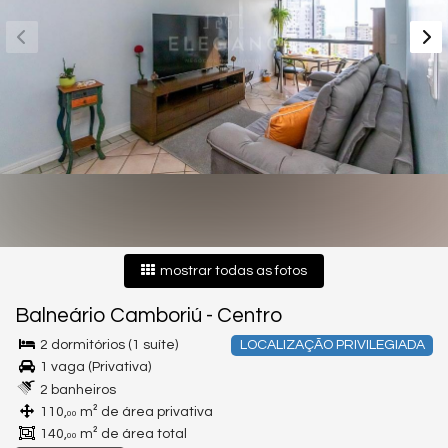
mostrar todas as fotos
Balneário Camboriú
-
Centro
2 dormitórios (1 suíte)
LOCALIZAÇÃO PRIVILEGIADA
1 vaga (Privativa)
2 banheiros
110,
m² de área privativa
00
140,
m² de área total
00