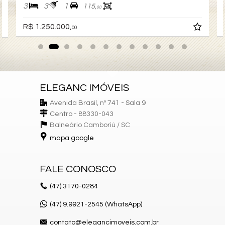
3
3
1
115,
00
R$ 1.250.000,
00
ELEGANC IMÓVEIS
Avenida Brasil, nº 741 - Sala 9
Centro - 88330-043
Balneário Camboriú /
SC
mapa google
FALE CONOSCO
(47)
3170-0284
(47) 9.9921-2545 (WhatsApp)
contato@elegancimoveis.com.br