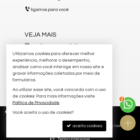
ligamos para você
VEJA MAIS
receba nosso newsletter
Utilizamos
cookies
para oferecer melhor
indicadores financeiros
experiência, melhorar o desempenho,
analisar como você interage em nosso site e
cadastre seu imóvel
gravar informações coletadas por meio de
imóveis favoritos
formulários.
Ao utilizar esse site, você concorda com o uso
mapa de imóveis
de
cookies
. Para mais informações visite
2
Política de Privacidade
.
©
2026
CRECI/SC 8.750-J
Política de Privacidade
Você aceita o uso de
cookies
?
aceito cookies
Site para imobiliárias
: Castel Digital
Tenho Interesse