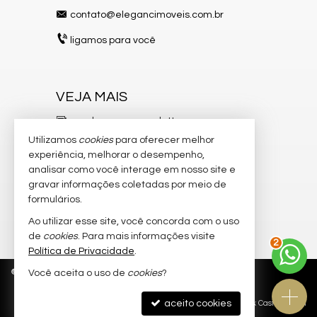
contato@elegancimoveis.com.br
ligamos para você
VEJA MAIS
receba nosso newsletter
Utilizamos
cookies
para oferecer melhor
indicadores financeiros
experiência, melhorar o desempenho,
analisar como você interage em nosso site e
cadastre seu imóvel
gravar informações coletadas por meio de
imóveis favoritos
formulários.
Ao utilizar esse site, você concorda com o uso
mapa de imóveis
2
de
cookies
. Para mais informações visite
Política de Privacidade
.
©
2026
CRECI/SC 8.750-J
Política de Privacidade
Você aceita o uso de
cookies
?
aceito cookies
Site para imobiliárias
: Castel Digital