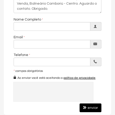
Infra para Ar Split
Andar Alto
Decorado
Acabamento em Gesso
Nome Completo
Móveis Planejados
Fechadura Eletrônica
Vista Panorâmica
Área de Serviço
Email
Living
Sacada com Churrasqueira
Sala de Estar
Sala de Jantar
Telefone
Cozinha
Hidromassagem
Closet
Lavabo
*
campos obrigatórios
Banheiro de Serviço
Ao enviar você está aceitando a
política de privacidade
.
Sala de TV
Suíte Master
Características do Empreendimento
Sauna
Bar
Gerador
enviar
Sala de Jogos