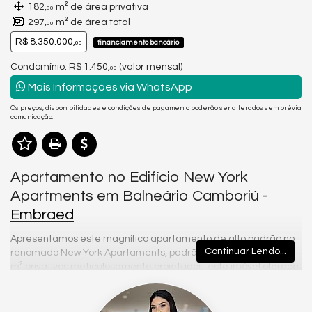
182,
m² de área privativa
00
297,
m² de área total
00
R$ 8.350.000,
financiamento bancário
00
Condomínio: R$ 1.450,
(valor mensal)
00
Mais Informações via WhatsApp
Os preços, disponibilidades e condições de pagamento poderão ser alterados sem prévia
comunicação.
Apartamento no Edifício New York
Apartments em Balneário Camboriú -
Embraed
Apresentamos este magnífico apartamento de alto padrão no
Continuar Lendo...
renomado New York Apartaments, padrão Embraed. Com 182
m² privativos meticulosamente projetados, este imóvel oferece
o luxo e o conforto que você merece.
Com quatro suítes elegantemente decoradas, incluindo uma