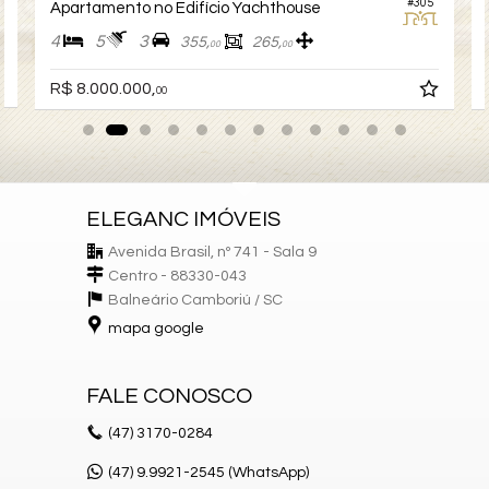
#305
Apartamento no Edifício Yachthouse
4
5
3
355,
265,
00
00
R$ 8.000.000,
00
ELEGANC IMÓVEIS
Avenida Brasil, nº 741 - Sala 9
Centro - 88330-043
Balneário Camboriú /
SC
mapa google
FALE CONOSCO
(47)
3170-0284
(47) 9.9921-2545 (WhatsApp)