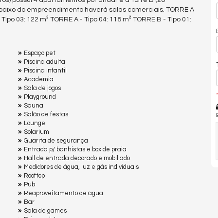
os) possui 4 apartamentos por andar e a Torre B (26
 baixo do empreendimento haverá salas comerciais. TORRE A
 Tipo 03: 122 m² TORRE A - Tipo 04: 118 m² TORRE B - Tipo 01:
Espaço pet
Piscina adulta
Piscina infantil
Academia
Sala de jogos
*
Playground
Sauna
Salão de festas
Lounge
Solarium
Guarita de segurança
Entrada p/ banhistas e box de praia
Hall de entrada decorado e mobiliado
Medidores de água, luz e gás individuais
Rooftop
Pub
Reaproveitamento de água
Bar
Sala de games