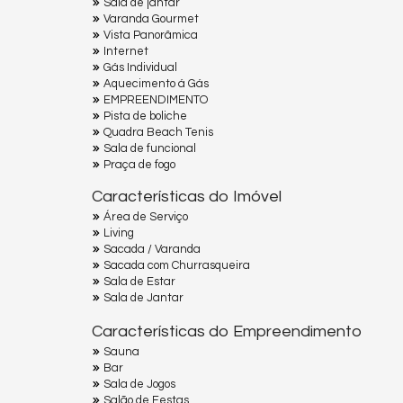
Sala de jantar
Varanda Gourmet
Vista Panorâmica
Internet
Gás Individual
Aquecimento á Gás
EMPREENDIMENTO
Pista de boliche
Quadra Beach Tenis
Sala de funcional
Praça de fogo
Características do Imóvel
Área de Serviço
Living
Sacada / Varanda
Sacada com Churrasqueira
Sala de Estar
Sala de Jantar
Características do Empreendimento
Sauna
Bar
Sala de Jogos
Salão de Festas