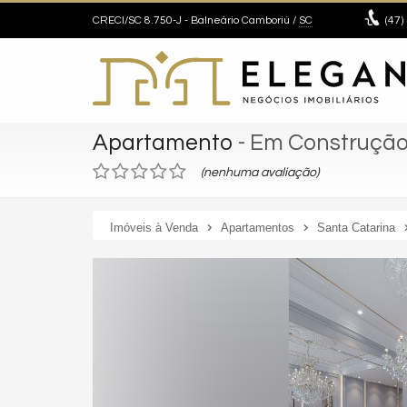
CRECI/SC 8.750-J
- Balneário Camboriú /
SC
(47)
Apartamento
- Em Construçã
(nenhuma avaliação)
Imóveis à Venda
Apartamentos
Santa Catarina