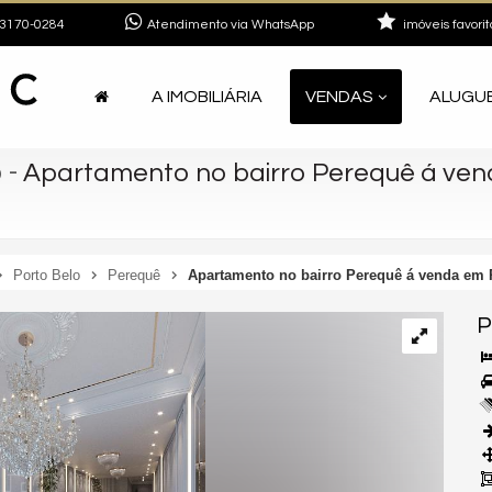
3170-0284
Atendimento via WhatsApp
imóveis favorit
A IMOBILIÁRIA
VENDAS
ALUGU
o
-
Apartamento no bairro Perequê á ven
Porto Belo
Perequê
Apartamento no bairro Perequê á venda em 
P