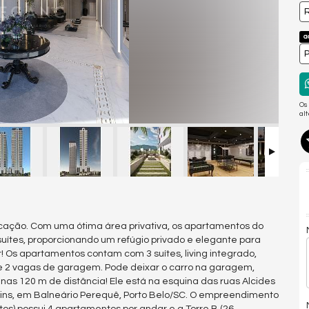
R
a
P
Os
al
ticação. Com uma ótima área privativa, os apartamentos do
 suítes, proporcionando um refúgio privado e elegante para
Os apartamentos contam com 3 suítes, living integrado,
 e 2 vagas de garagem. Pode deixar o carro na garagem,
as 120 m de distância! Ele está na esquina das ruas Alcides
rtins, em Balneário Perequê, Porto Belo/SC. O empreendimento