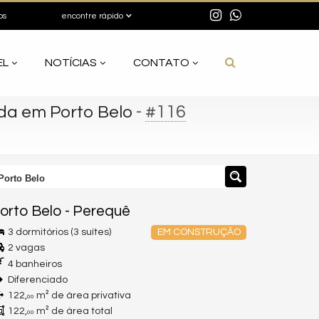
os
encontre rápido
EL
NOTÍCIAS
CONTATO
-
#116
da em Porto Belo
Porto Belo
orto Belo
-
Perequê
3 dormitórios (3 suítes)
EM CONSTRUÇÃO
2 vagas
4 banheiros
Diferenciado
122,
m² de área privativa
00
122,
m² de área total
00