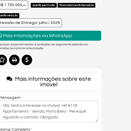
$ 1.750.000,
aceita permuta
financiamento bancário
00
ceita veículo
revisão de Entrega: julho / 2028
Mais Informações via WhatsApp
 preços, disponibilidades e condições de pagamento poderão ser
terados sem prévia comunicação.
Mais informações sobre este
imóvel
Mensagem
Nome Completo