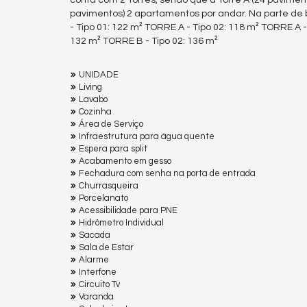
conta com 2 Torres, sendo que a Torre A (24 paviment
pavimentos) 2 apartamentos por andar. Na parte de
- Tipo 01: 122 m² TORRE A - Tipo 02: 118 m² TORRE A -
132 m² TORRE B - Tipo 02: 136 m²
UNIDADE
Living
Lavabo
Cozinha
Área de Serviço
Infraestrutura para água quente
Espera para split
Acabamento em gesso
Fechadura com senha na porta de entrada
Churrasqueira
Porcelanato
Acessibilidade para PNE
Hidrômetro Individual
Sacada
Sala de Estar
Alarme
Interfone
Circuito Tv
Varanda