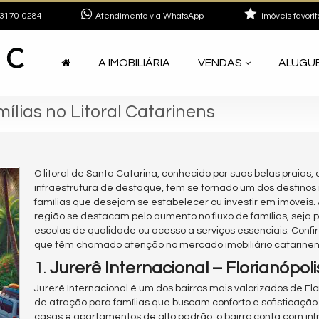
3170-0284
Atendimento via WhatsApp
imóveis favorit
A IMOBILIÁRIA
VENDAS
ALUGU
ílias no Litoral Catarinens
O litoral de Santa Catarina, conhecido por suas belas praias,
infraestrutura de destaque, tem se tornado um dos destinos
famílias que desejam se estabelecer ou investir em imóveis. 
região se destacam pelo aumento no fluxo de famílias, seja 
escolas de qualidade ou acesso a serviços essenciais. Confira
que têm chamado atenção no mercado imobiliário catarinen
1.
Jurerê Internacional – Florianópoli
Jurerê Internacional é um dos bairros mais valorizados de Flo
de atração para famílias que buscam conforto e sofisticação
casas e apartamentos de alto padrão, o bairro conta com inf