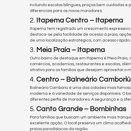
incluindo escolas bilíngues, praças bem cuidadas e 
diferenciais para os novos moradores.
2.
Itapema Centro – Itapema
Itapema tem registrado um crescimento expressivo n
destaca-se pela facilidade de acesso à praia, opçõe
de uma localização estratégica, com acesso rápido à
3.
Meia Praia – Itapema
Outro bairro de destaque em Itapema é Meia Praia, 
comércios, academias, restaurantes e escolas, além 
atrativo para as famílias que desejam aproveitar o mel
4.
Centro – Balneário Camboriú
Balneário Camboriú é uma das cidades mais famosas d
moderna e à variedade de serviços disponíveis. O b
diferentes perfis de moradores. A segurança e a ofe
5.
Canto Grande – Bombinhas
Para famílias que buscam um ambiente mais tranquil
excelente opção. O local preserva um clima acolhedor
praias paradisíacas da região.