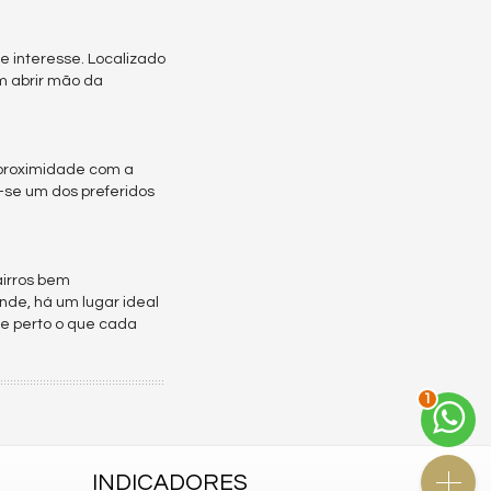
e interesse. Localizado
m abrir mão da
a proximidade com a
-se um dos preferidos
airros bem
ande, há um lugar ideal
de perto o que cada
1
INDICADORES