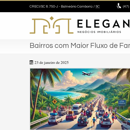
CRECI/SC 8.750-J
- Balneário Camboriú /
SC
(47)
Bairros com Maior Fluxo de Fam
23 de janeiro de 2025