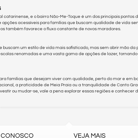
s
al catarinense, e o bairro Não-Me-Toque é um dos principais pontos d
e opções acessíveis para famílias que buscam qualidade de vida se
cios também favorece o fluxo constante de novos moradores.
que buscam um estilo de vida mais sofisticado, mas sem abrir mão d
escolas renomadas e uma vasta gama de opções de lazer, tornando
 para famílias que desejam viver com qualidade, perto do mar e em b
nacional, a praticidade de Meia Praia ou a tranquilidade de Canto Gr
vestir ou mudar-se, vale a pena explorar essas regiões e conhecer 
E CONOSCO
VEJA MAIS