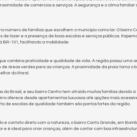
proximidade de comércios e serviços. A segurança e o clima familiar
o número de famílias que escolhem o município como lar. O bairro Ce
s de lazer e a presença de boas escolas e serviços públicos. Itape
 BR-101, facilitando a mobilidade.
que combina praticidade e qualidade de vida. A região possui uma 
de áreas verdes para as crianças. A proximidade da praia torna o b
hor do litoral.
o Brasil, e seu bairro Centro tem atraído muitas famílias devido à 
airro oferece desde apartamentos luxuosos até opções mais acessív
rta de escolas de qualidade também são pontos fortes da região.
o e contato direto com a natureza, o bairro Canto Grande, em Bom
 e é ideal para criar crianças, além de contar com boa infraestrutur