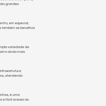
 são grandes
ntro, em especial,
ma também se beneficia
ampla variedade de
airro ainda mais
infraestrutura
eis, atendendo
binhas, é uma
a e fácil acesso às