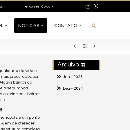
os
encontre rápido
EL
NOTÍCIAS
CONTATO
Arquivo
 qualidade de vida e
 mais procurados por
Jan
- 2025
Alguns bairros da
pela segurança,
Dez
- 2024
 os principais bairros
se:
s
rianópolis e um ponto
. Além de oferecer
raestrutura completa,