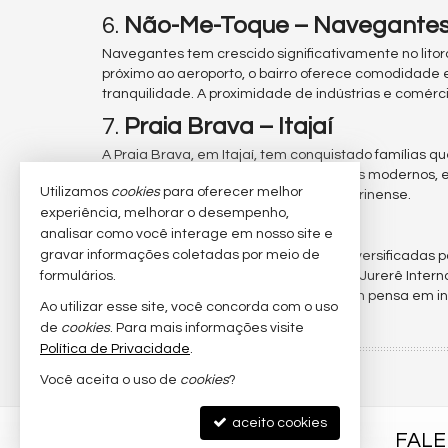
6.
Não-Me-Toque – Navegante
Navegantes tem crescido significativamente no litor
próximo ao aeroporto, o bairro oferece comodidade 
tranquilidade. A proximidade de indústrias e comér
7.
Praia Brava – Itajaí
A Praia Brava, em Itajaí, tem conquistado famílias 
natureza. O bairro combina condomínios modernos, 
Utilizamos
cookies
para oferecer melhor
para quem deseja morar no litoral catarinense.
experiência, melhorar o desempenho,
Conclusão
analisar como você interage em nosso site e
gravar informações coletadas por meio de
O litoral catarinense oferece opções diversificadas
formulários.
estruturados. Seja pela sofisticação de Jurerê Inter
para cada perfil de morador. Para quem pensa em in
Ao utilizar esse site, você concorda com o uso
uma tem a oferecer.
de
cookies
. Para mais informações visite
Política de Privacidade
.
Você aceita o uso de
cookies
?
aceito cookies
ELEGANC IMÓVEIS
FAL