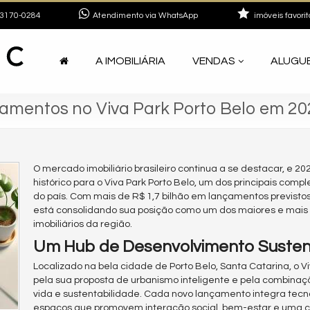
3170-0284
Atendimento via WhatsApp
imóveis favorit
A IMOBILIÁRIA
VENDAS
ALUGU
çamentos no Viva Park Porto Belo em 20
O mercado imobiliário brasileiro continua a se destacar, e 2
histórico para o Viva Park Porto Belo, um dos principais compl
do país. Com mais de R$ 1,7 bilhão em lançamentos previst
está consolidando sua posição como um dos maiores e mais
imobiliários da região.
Um Hub de Desenvolvimento Susten
Localizado na bela cidade de Porto Belo, Santa Catarina, o V
pela sua proposta de urbanismo inteligente e pela combina
vida e sustentabilidade. Cada novo lançamento integra tec
espaços que promovem interação social, bem-estar e uma 