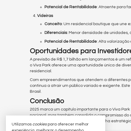
Potencial de Rentabilidade
: Atraente para f
Videiras
Conceito
: Um residencial boutique que une e
Diferenciais
: Menor densidade de unidades, á
Potencial de Rentabilidade
: Alta valorizaç
Oportunidades para Investidor
A previsão de R$ 1,7 bilhão em lançamentos é um ref
o Viva Park oferece uma oportunidade única de dive
residencial.
Com empreendimentos que atendem a diferentes perfi
continua a atrair um público variado e exigente. Es
Brasil.
Conclusão
2025 marca um capítulo importante para o Viva Park 
nacional, mas também consolida o compromisso do c
estará colhendo os frutos de uma escolha estratégic
Utilizamos
cookies
para oferecer melhor
experiência, melhorar o desempenho,