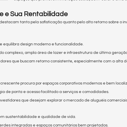
 e Sua Rentabilidade
estacam tanto pela sofisticação quanto pelo alto retorno sobre o in
e equilibra design moderno e funcionalidade.
 do complexo, ampla área de lazer e infraestrutura de última geração
stidores que buscam retorno consistente, especialmente com a alta
 crescente procura por espaços corporativos modernos e bem locali
logia de ponta e acesso facilitado a serviços e comodidades.
investidores que desejam explorar o mercado de aluguéis comerciais
em sustentabilidade e qualidade de vida.
verdes integradas e espaços comunitários bem projetados.