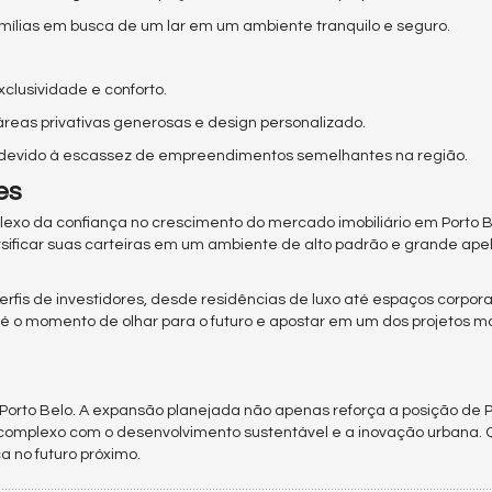
amílias em busca de um lar em um ambiente tranquilo e seguro.
xclusividade e conforto.
reas privativas generosas e design personalizado.
ão devido à escassez de empreendimentos semelhantes na região.
es
lexo da confiança no crescimento do mercado imobiliário em Porto Be
rsificar suas carteiras em um ambiente de alto padrão e grande ape
s de investidores, desde residências de luxo até espaços corpora
te é o momento de olhar para o futuro e apostar em um dos projetos m
Porto Belo. A expansão planejada não apenas reforça a posição de P
omplexo com o desenvolvimento sustentável e a inovação urbana. 
a no futuro próximo.