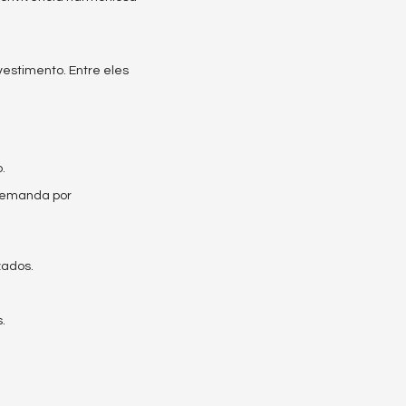
vestimento. Entre eles
.
 demanda por
zados.
.