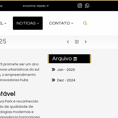
os
encontre rápido
EL
NOTÍCIAS
CONTATO
25
Arquivo
025 promete ser um ano
exos urbanísticos do sul
Jan
- 2025
os, o empreendimento
 inovadores hubs
Dez
- 2024
tável
iva Park é reconhecido
ção de qualidade de
nologias modernas e
convivência harmoniosa