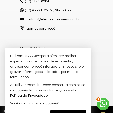
(47)
3170-0284
(47) 9.9921-2545 (WhatsApp)
contato@elegancimoveis.com.br
ligamos para você
VEJA MAIS
Utilizamos
cookies
para oferecer melhor
receba nosso newsletter
experiência, melhorar o desempenho,
indicadores financeiros
analisar como você interage em nosso site e
gravar informações coletadas por meio de
cadastre seu imóvel
formulários.
imóveis favoritos
Ao utilizar esse site, você concorda com o uso
de
cookies
. Para mais informações visite
mapa de imóveis
Política de Privacidade
.
2
Você aceita o uso de
cookies
?
©
2026
CRECI/SC 8.750-J
Política de Privacidade