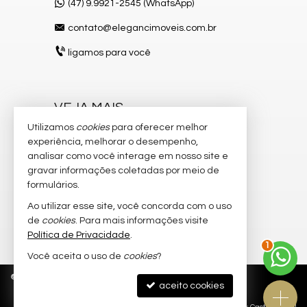
(47) 9.9921-2545 (WhatsApp)
contato@elegancimoveis.com.br
ligamos para você
VEJA MAIS
Utilizamos
cookies
para oferecer melhor
receba nosso newsletter
experiência, melhorar o desempenho,
indicadores financeiros
analisar como você interage em nosso site e
gravar informações coletadas por meio de
cadastre seu imóvel
formulários.
imóveis favoritos
Ao utilizar esse site, você concorda com o uso
de
cookies
. Para mais informações visite
mapa de imóveis
Política de Privacidade
.
2
Você aceita o uso de
cookies
?
©
2026
CRECI/SC 8.750-J
Política de Privacidade
aceito cookies