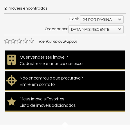
2
imóveis encontrados
Exibir
24 POR PÁGINA
Ordenar por
DATA MAIS RECENTE
(nenhuma avaliação)
Quer vender seu imóvel?
Cadastre-se e anuncie conosco
Não encontrou o que procurava?
Entre em contato
Meus imóveis Favoritos
Lista de imóveis adicionados