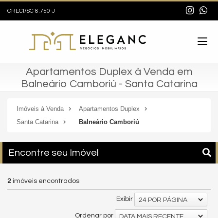
CRECI/SC 8.750-J
Apartamentos Duplex à Venda em
Balneário Camboriú - Santa Catarina
Imóveis à Venda
Apartamentos Duplex
Santa Catarina
Balneário Camboriú
Encontre seu Imóvel
2
imóveis encontrados
Exibir
24 POR PÁGINA
Ordenar por
DATA MAIS RECENTE