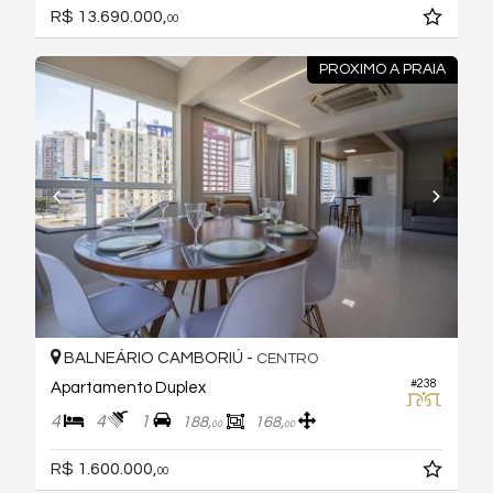
R$ 13.690.000,
00
PROXIMO A PRAIA
BALNEÁRIO CAMBORIÚ -
CENTRO
#238
Apartamento Duplex
4
4
1
188,
168,
00
00
R$ 1.600.000,
00