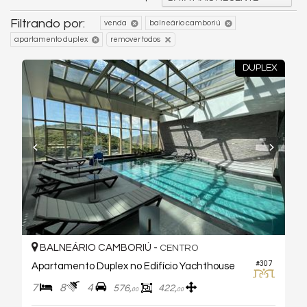
Filtrando por:
venda
balneário camboriú
apartamento duplex
remover todos
DUPLEX
BALNEÁRIO CAMBORIÚ -
CENTRO
#307
Apartamento Duplex no Edifício Yachthouse
7
8
4
576,
422,
00
00