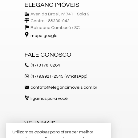
ELEGANC IMÓVEIS
Avenida Brasil, nº 741 - Sala 9
Centro - 88330-043
Balneário Camboriú /
SC
mapa google
FALE CONOSCO
(47)
3170-0284
(47) 9.9921-2545 (WhatsApp)
contato@elegancimoveis.com.br
ligamos para você
VEJA MAIS
Utilizamos
cookies
para oferecer melhor
receba nosso newsletter