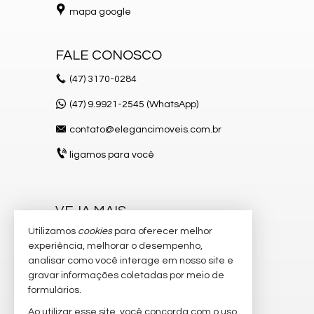
mapa google
FALE CONOSCO
(47)
3170-0284
(47) 9.9921-2545 (WhatsApp)
contato@elegancimoveis.com.br
ligamos para você
VEJA MAIS
Utilizamos
cookies
para oferecer melhor
receba nosso newsletter
experiência, melhorar o desempenho,
indicadores financeiros
analisar como você interage em nosso site e
gravar informações coletadas por meio de
cadastre seu imóvel
formulários.
imóveis favoritos
Ao utilizar esse site, você concorda com o uso