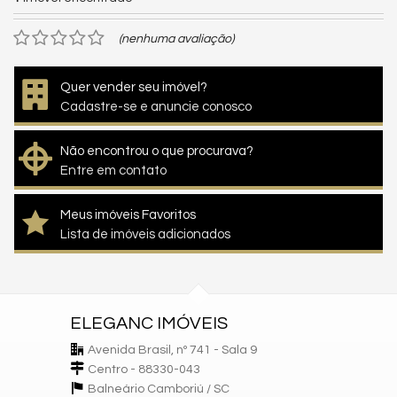
(nenhuma avaliação)
Quer vender seu imóvel?
Cadastre-se e anuncie conosco
Não encontrou o que procurava?
Entre em contato
Meus imóveis Favoritos
Lista de imóveis adicionados
ELEGANC IMÓVEIS
Avenida Brasil, nº 741 - Sala 9
Centro - 88330-043
Balneário Camboriú /
SC