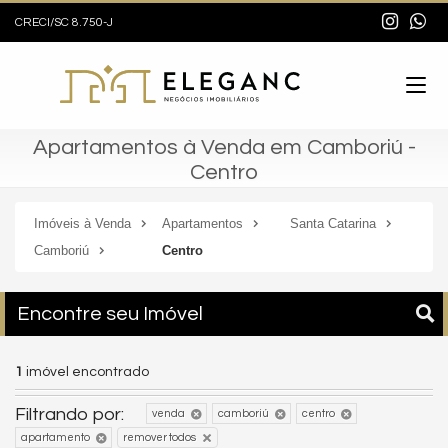
CRECI/SC 8.750-J
Apartamentos à Venda em Camboriú -
Centro
Imóveis à Venda
Apartamentos
Santa Catarina
Camboriú
Centro
Encontre seu Imóvel
1
imóvel encontrado
Filtrando por:
venda
camboriú
centro
apartamento
remover todos