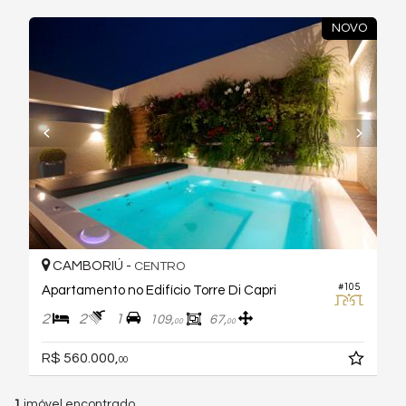
NOVO
CAMBORIÚ -
CENTRO
#105
Apartamento no Edifício Torre Di Capri
2
2
1
109,
67,
00
00
R$ 560.000,
00
1
imóvel encontrado