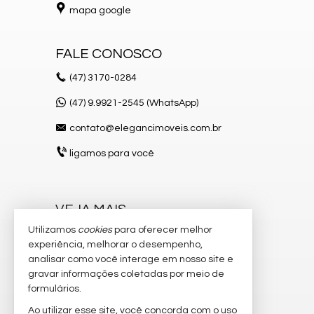
mapa google
FALE CONOSCO
(47)
3170-0284
(47) 9.9921-2545 (WhatsApp)
contato@elegancimoveis.com.br
ligamos para você
VEJA MAIS
Utilizamos
cookies
para oferecer melhor
receba nosso newsletter
experiência, melhorar o desempenho,
indicadores financeiros
analisar como você interage em nosso site e
gravar informações coletadas por meio de
cadastre seu imóvel
formulários.
imóveis favoritos
Ao utilizar esse site, você concorda com o uso