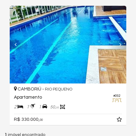
CAMBORIÚ -
RIO PEQUENO
#092
Apartamento
2
1
1
50,
00
R$ 330.000,
00
1
imóvel encontrado