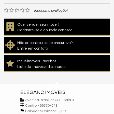
(nenhuma avaliação)
Quer vender seu imóvel?
Cadastre-se e anuncie conosco
Não encontrou o que procurava?
Entre em contato
Meus imóveis Favoritos
Lista de imóveis adicionados
ELEGANC IMÓVEIS
Avenida Brasil, nº 741 - Sala 9
Centro - 88330-043
Balneário Camboriú /
SC