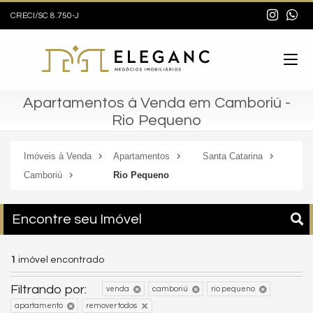
CRECI/SC 8.750-J
Apartamentos à Venda em Camboriú -
Rio Pequeno
Imóveis à Venda
Apartamentos
Santa Catarina
Camboriú
Rio Pequeno
Encontre seu Imóvel
1
imóvel encontrado
Filtrando por:
venda
camboriú
rio pequeno
apartamento
remover todos