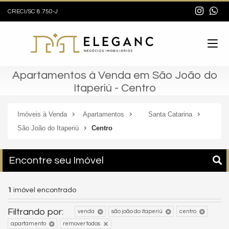
CRECI/SC 8.750-J
Apartamentos à Venda em São João do
Itaperiú - Centro
Imóveis à Venda
Apartamentos
Santa Catarina
São João do Itaperiú
Centro
Encontre seu Imóvel
1
imóvel encontrado
Filtrando por:
venda
são joão do itaperiú
centro
apartamento
remover todos