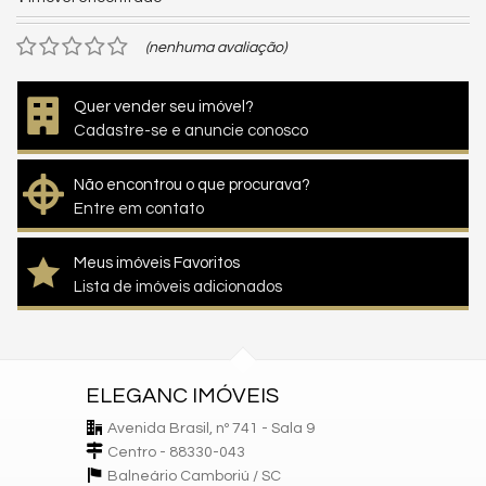
(nenhuma avaliação)
Quer vender seu imóvel?
Cadastre-se e anuncie conosco
Não encontrou o que procurava?
Entre em contato
Meus imóveis Favoritos
Lista de imóveis adicionados
ELEGANC IMÓVEIS
Avenida Brasil, nº 741 - Sala 9
Centro - 88330-043
Balneário Camboriú /
SC