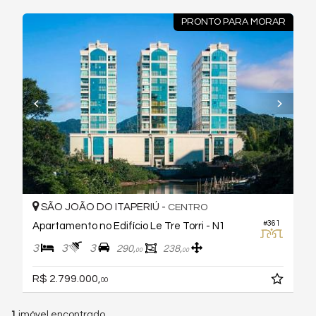
PRONTO PARA MORAR
SÃO JOÃO DO ITAPERIÚ -
CENTRO
#361
Apartamento no Edifício Le Tre Torri - N1
3
3
3
290,
238,
00
00
R$ 2.799.000,
00
1
imóvel encontrado