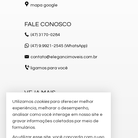
mapa google
FALE CONOSCO
(47)
3170-0284
(47) 9.9921-2545 (WhatsApp)
contato@elegancimoveis.com.br
ligamos para você
VEJA MAIS
Utilizamos
cookies
para oferecer melhor
receba nosso newsletter
experiência, melhorar o desempenho,
indicadores financeiros
analisar como você interage em nosso site e
gravar informações coletadas por meio de
cadastre seu imóvel
formulários.
imóveis favoritos
Ao utilizar esse site, você concorda com o uso