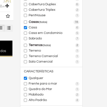
Cobertura Duplex
8
0,
00
Cobertura Triplex
2
PentHouse
1
Casas
18
(todas)
Casa
6
Casa em Condomínio
5
Sobrado
7
Terrenos
2
(todos)
Terreno
1
ados
Terreno Comercial
1
Sala Comercial
1
CARACTERÍSTICAS
Qualquer
Frente para o mar
1
Quadra do Mar
1
Mobiliado
2
Alto Padrão
4