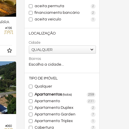
aceita permuta
2
financiamento bancário
2
aceita veículo
1
ARRA
#196
LOCALIZAÇÃO
Cidade
QUALQUER
Bairros
Escolha a cidade...
TIPO DE IMÓVEL
Qualquer
Apartamentos
259
(todos)
Apartamento
231
Apartamento Duplex
2
Apartamento Garden
7
Apartamento Triplex
1
#060
Cobertura
7