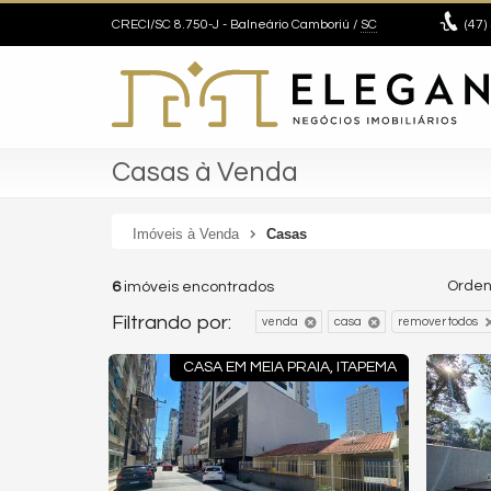
CRECI/SC 8.750-J
- Balneário Camboriú /
SC
(47)
Casas à Venda
Imóveis à Venda
Casas
Orden
6
imóveis encontrados
Filtrando por:
venda
casa
remover todos
CASA EM MEIA PRAIA, ITAPEMA