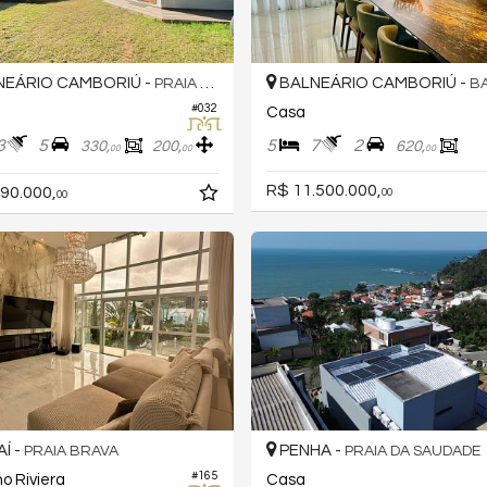
EÁRIO CAMBORIÚ -
BALNEÁRIO CAMBORIÚ -
PRAIA DO ESTALEIRO
B
#032
Casa
3
5
5
7
2
330,
200,
620,
00
00
00
R$ 11.500.000,
90.000,
00
00
AÍ -
PENHA -
PRAIA BRAVA
PRAIA DA SAUDADE
#165
o Riviera
Casa