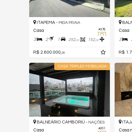
ITAPEMA -
BALN
MEIA PRAIA
#376
Casa
Casa
3
2
1
3
252,
152,
00
00
R$ 2.600.000,
R$ 1.7
00
CASA TRIPLEX MOBILIADA
BALNEÁRIO CAMBORIÚ -
ITAJ
NAÇÕES
#201
Casa
Casa n