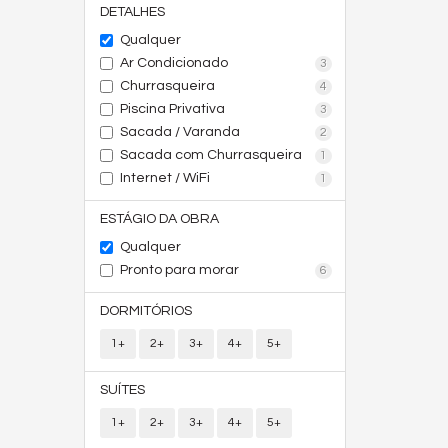
DETALHES
Qualquer
Ar Condicionado
3
Churrasqueira
4
Piscina Privativa
3
Sacada / Varanda
2
Sacada com Churrasqueira
1
Internet / WiFi
1
ESTÁGIO DA OBRA
Qualquer
Pronto para morar
6
DORMITÓRIOS
1+
2+
3+
4+
5+
SUÍTES
1+
2+
3+
4+
5+