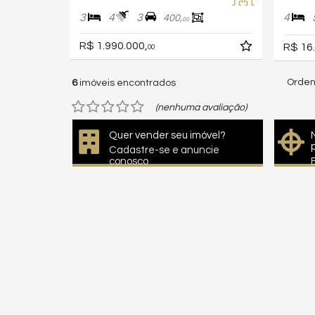
3
4
3
4
400,
00
R$ 1.990.000,
R$ 16
00
Orden
6
imóveis encontrados
(nenhuma avaliação)
Quer vender seu imóvel?
Cadastre-se e anuncie
conosco