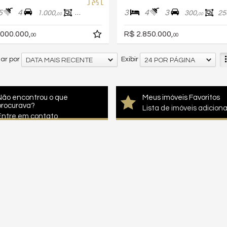
5
4
3
4
3
1.000,
700,
300,
25
00
00
00
.000.000,
R$ 2.850.000,
00
00
ar por
Exibir
DATA MAIS RECENTE
24 POR PÁGINA
Não encontrou o que
Meus imóveis Favoritos
procurava?
Lista de imóveis adicion
Entre em contato