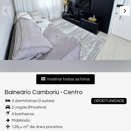
mostrar todas as fotos
Balneário Camboriú
-
Centro
3 dormitórios (3 suítes)
OPORTUNIDADE
2 vagas (Privativa)
4 banheiros
Mobiliado
128,
m² de área privativa
00