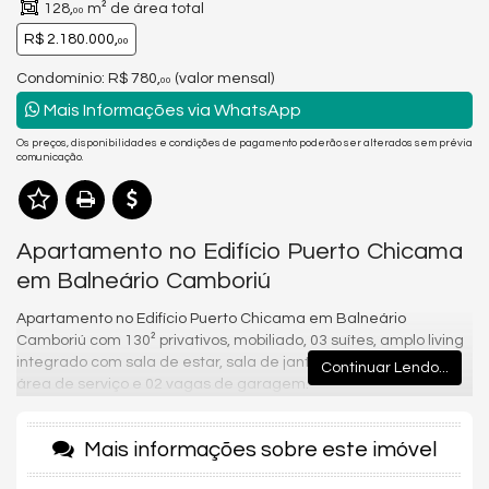
128,
m² de área total
00
R$ 2.180.000,
00
Condomínio: R$ 780,
(valor mensal)
00
Mais Informações via WhatsApp
Os preços, disponibilidades e condições de pagamento poderão ser alterados sem prévia
comunicação.
Apartamento no Edifício Puerto Chicama
em Balneário Camboriú
Apartamento no Edifício Puerto Chicama em Balneário
Camboriú com 130² privativos, mobiliado, 03 suítes, amplo living
integrado com sala de estar, sala de jantar e cozinha, lavabo,
Continuar Lendo...
área de serviço e 02 vagas de garagem.
Empreendimento alto padrão localizado no Centro de
Balneário Camboriú, possui uma área de lazer completa,
Mais informações sobre este imóvel
piscina adulto e infantil, sauna, academia, sala de jogos,
playground, salão de festas e cinema.