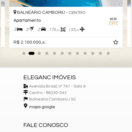
BALNEÁRIO CAMBORIÚ -
CENTRO
#259
Apartamento
3
3
2
174,
133,
00
00
R$ 2.100.000,
00
ELEGANC IMÓVEIS
Avenida Brasil, nº 741 - Sala 9
Centro - 88330-043
Balneário Camboriú /
SC
mapa google
FALE CONOSCO