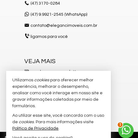
(47)
3170-0284
(47) 9.9921-2545 (WhatsApp)
contato@elegancimoveis.com.br
ligamos para você
VEJA MAIS
receba nosso newsletter
Utilizamos
cookies
para oferecer melhor
indicadores financeiros
experiência, melhorar o desempenho,
analisar como você interage em nosso site e
cadastre seu imóvel
gravar informações coletadas por meio de
imóveis favoritos
formulários.
Ao utilizar esse site, você concorda com o uso
2
mapa de imóveis
de
cookies
. Para mais informações visite
Política de Privacidade
.
©
2026
CRECI/SC 8.750-J
Política de Privacidade