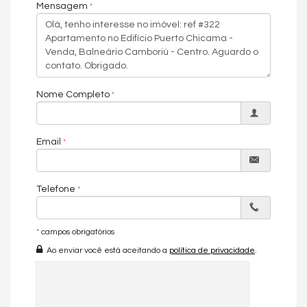
Mensagem
Características do Imóvel
Ar Condicionado
Churrasqueira
Piso Porcelanato
Acabamento em Gesso
Nome Completo
Área de Serviço
Copa/Cozinha
Living
Lavabo
Email
Características do Empreendimento
Sauna
Sala de Jogos
Telefone
Salão de Festas
Cinema
Piscina
Espaço Gourmet
*
campos obrigatórios
Espaço Fitness
Ao enviar você está aceitando a
política de privacidade
.
Medidores Individuais
Portão Eletrônico
Playground
Brinquedoteca
Piscina Infantil