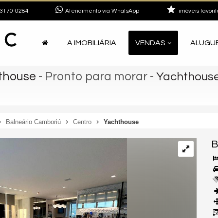
3170-0284
Atendimento via WhatsApp
imóveis favorit
A IMOBILIÁRIA
VENDAS
ALUGU
thouse
- Pronto para morar
-
Yachthous
Balneário Camboriú
Centro
Yachthouse
B