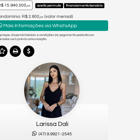
$ 15.940.000,
aceita permuta
financiamento bancário
00
ndomínio: R$ 2.600,
(valor mensal)
00
Mais Informações via WhatsApp
 preços, disponibilidades e condições de pagamento poderão ser
terados sem prévia comunicação.
Larissa Dali
(47) 9.9921-2545