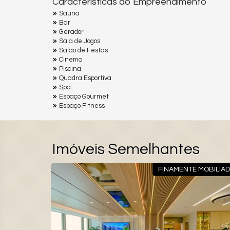
Características do Empreendimento
Sauna
Bar
Gerador
Sala de Jogos
Salão de Festas
Cinema
Piscina
Quadra Esportiva
Spa
Espaço Gourmet
Espaço Fitness
Imóveis Semelhantes
MOBILIADO
FINAMENTE MOBILIA