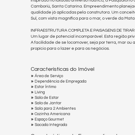
Inspirado no luxuoso universo náutico, a Pasqualotto
Camboriú, Santa Catarina. Empreendimento planejado
qualidade já aplicadas pela construtora. Um conceito
Sul, com vista magnífica para o mar, o verde da Mata
INFRAESTRUTURA COMPLETA E PAISAGENS DE TIRAR
Um lugar de potencial incomparável. Esta região pri
A facilidade de se locomover, seja por terra, mar ou a
propício para o lazer e para os negócios.
Características do Imóvel
Área de Serviço
Dependência de Empregada
Estar Íntimo
Living
Sala de Estar
Sala de Jantar
Sala para 2 Ambientes
Cozinha Americana
Espaço Gourmet
Sacada Integrada