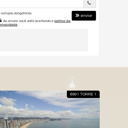
campos obrigatórios
enviar
Ao enviar você está aceitando a
política de
privacidade
.
6901 TORRE 1