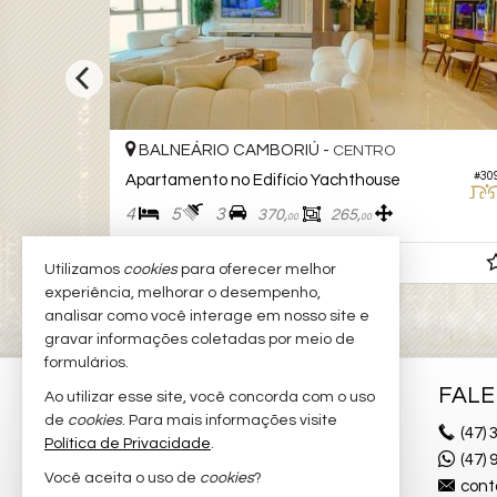
BALNEÁRIO CAMBORIÚ -
CENTRO
#295
#30
Apartamento no Edifício Yachthouse
4
5
3
370,
265,
00
00
R$ 13.900.000,
00
Utilizamos
cookies
para oferecer melhor
experiência, melhorar o desempenho,
analisar como você interage em nosso site e
gravar informações coletadas por meio de
formulários.
ELEGANC IMÓVEIS
FAL
Ao utilizar esse site, você concorda com o uso
de
cookies
. Para mais informações visite
Avenida Brasil, nº 741 - Sala 9
(47)
3
Política de Privacidade
.
Centro - 88330-043
(47)
Você aceita o uso de
cookies
?
Balneário Camboriú /
SC
cont