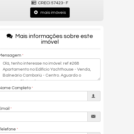
CRECI 57423- F
mais imóveis
Mais informações sobre este
imóvel
Mensagem
Nome Completo
Email
Telefone