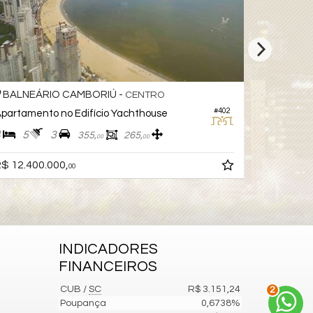
BALNEÁRIO CAMBORIÚ -
BALNEÁ
CENTRO
#402
partamento no Edifício Yachthouse
Apartamen
4
5
3
4
5
355,
265,
00
00
$ 12.400.000,
R$ 10.720
00
INDICADORES
FINANCEIROS
CUB /
SC
R$ 3.151,24
2
Poupança
0,6738%