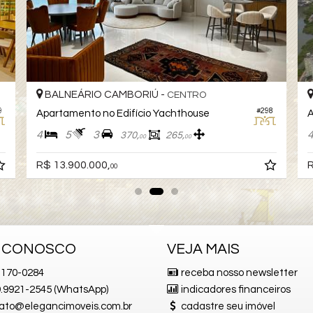
BALNEÁRIO CAMBORIÚ -
CENTRO
9
#298
Apartamento no Edifício Yachthouse
A
4
5
3
370,
265,
00
00
R$ 13.900.000,
R
00
E CONOSCO
VEJA MAIS
170-0284
receba nosso newsletter
 9.9921-2545 (WhatsApp)
indicadores financeiros
ato@elegancimoveis.com.br
cadastre seu imóvel