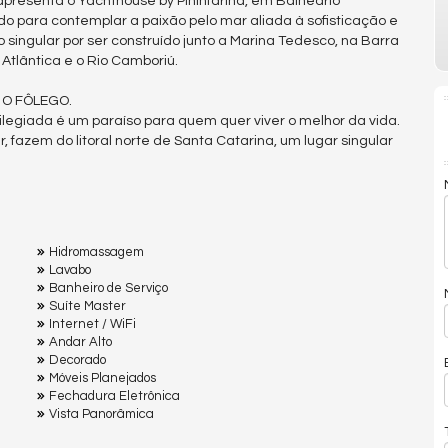
 apresenta o Yachthouse by Pininfarina, em Balneário
 para contemplar a paixão pelo mar aliada à sofisticação e
 singular por ser construído junto a Marina Tedesco, na Barra
 Atlântica e o Rio Camboriú.
 O FÔLEGO.
vilegiada é um paraíso para quem quer viver o melhor da vida.
r, fazem do litoral norte de Santa Catarina, um lugar singular
Hidromassagem
Lavabo
Banheiro de Serviço
Suíte Master
Internet / WiFi
Andar Alto
Decorado
Móveis Planejados
Fechadura Eletrônica
Vista Panorâmica