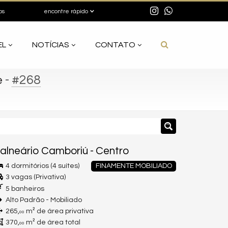
os
encontre rápido
EL
NOTÍCIAS
CONTATO
-
#268
e
alneário Camboriú
-
Centro
4 dormitórios (4 suítes)
FINAMENTE MOBILIADO
3 vagas (Privativa)
5 banheiros
Alto Padrão - Mobiliado
265,
m² de área privativa
00
370,
m² de área total
00