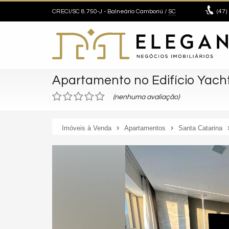
CRECI/SC 8.750-J
- Balneário Camboriú /
SC
(47)
Apartamento no Edifício Yach
(nenhuma avaliação)
Imóveis à Venda
Apartamentos
Santa Catarina