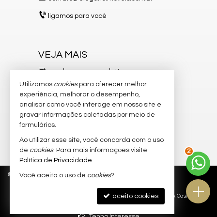
ligamos para você
VEJA MAIS
receba nosso newsletter
Utilizamos
cookies
para oferecer melhor
indicadores financeiros
experiência, melhorar o desempenho,
analisar como você interage em nosso site e
cadastre seu imóvel
gravar informações coletadas por meio de
imóveis favoritos
formulários.
Ao utilizar esse site, você concorda com o uso
mapa de imóveis
de
cookies
. Para mais informações visite
2
Política de Privacidade
.
©
2026
CRECI/SC 8.750-J
Política de Privacidade
Você aceita o uso de
cookies
?
aceito cookies
Site para imobiliárias
: Castel Digital
Tenho Interesse