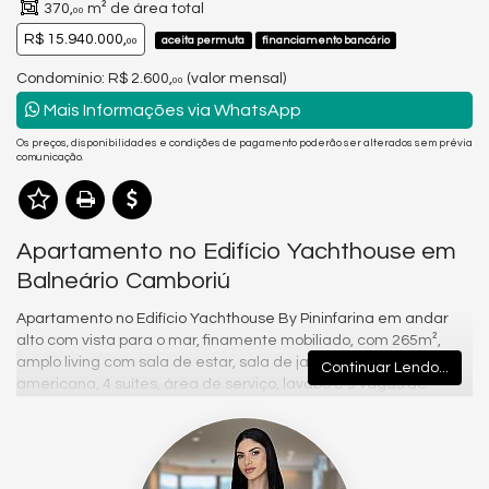
370,
m² de área total
00
R$ 15.940.000,
aceita permuta
financiamento bancário
00
Condomínio: R$ 2.600,
(valor mensal)
00
Mais Informações via WhatsApp
Os preços, disponibilidades e condições de pagamento poderão ser alterados sem prévia
comunicação.
Apartamento no Edifício Yachthouse em
Balneário Camboriú
Apartamento no Edifício Yachthouse By Pininfarina em andar
alto com vista para o mar, finamente mobiliado, com 265m²,
amplo living com sala de estar, sala de jantar, cozinha
Continuar Lendo...
americana, 4 suítes, área de serviço, lavabo e 3 vagas de
garagem.
CONCEITO ÚNICO, DESIGN SURPREENDENTE, EM UM DOS
DESTINOS MAIS DESEJADOS DO PAÍS.