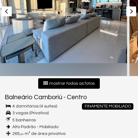
mostrar todas as fotos
Balneário Camboriú
-
Centro
4 dormitórios (4 suítes)
FINAMENTE MOBILIADO
3 vagas (Privativa)
5 banheiros
Alto Padrão - Mobiliado
265,
m² de área privativa
00