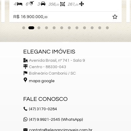
4
6
3
356,
261,
00
00
R$ 16.900.000,
00
ELEGANC IMÓVEIS
Avenida Brasil, nº 741 - Sala 9
Centro - 88330-043
Balneário Camboriú /
SC
mapa google
FALE CONOSCO
(47)
3170-0284
(47) 9.9921-2545 (WhatsApp)
contato@elegancimoveis.com.br