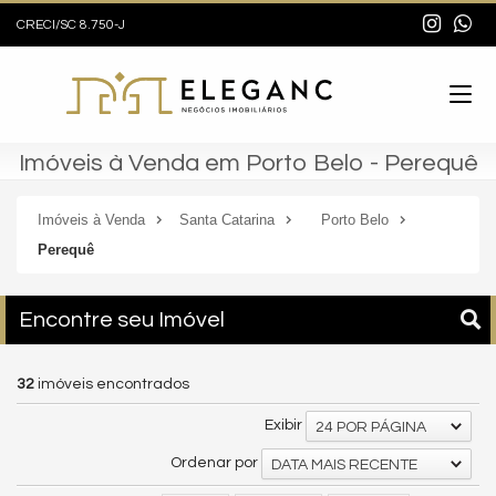
CRECI/SC 8.750-J
Imóveis à Venda em Porto Belo - Perequê
Imóveis à Venda
Santa Catarina
Porto Belo
Perequê
Encontre seu Imóvel
32
imóveis encontrados
Exibir
24 POR PÁGINA
Ordenar por
DATA MAIS RECENTE