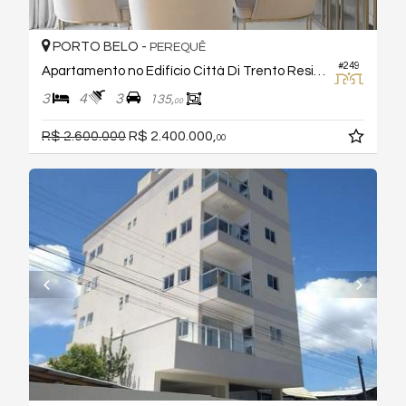
PORTO BELO -
PEREQUÊ
#249
Apartamento no Edifício Città Di Trento Residenziale
3
4
3
135,
00
R$ 2.600.000
R$ 2.400.000,
00