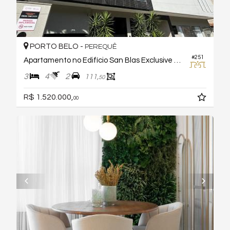
PORTO BELO -
PEREQUÊ
#251
Apartamento no Edifício San Blas Exclusive Home
3
4
2
111,
50
R$ 1.520.000,
00