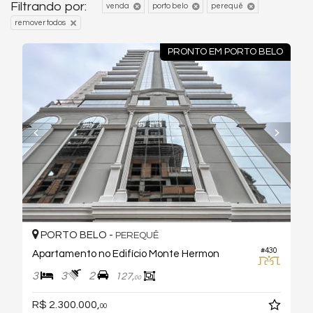
Filtrando por:
venda
porto belo
perequê
remover todos
PRONTO EM PORTO BELO
PORTO BELO -
PEREQUÊ
#430
Apartamento no Edifício Monte Hermon
3
3
2
127,
00
R$ 2.300.000,
00