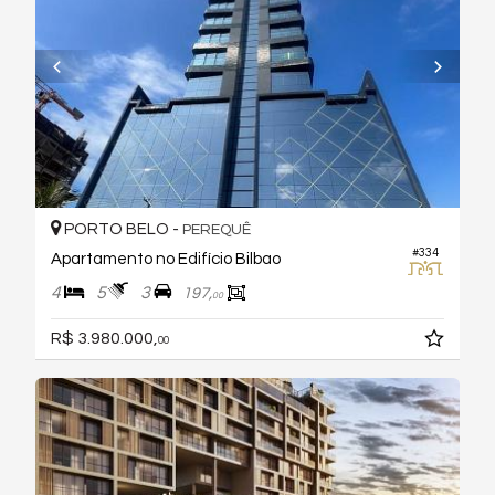
PORTO BELO -
PEREQUÊ
#334
Apartamento no Edifício Bilbao
4
5
3
197,
00
R$ 3.980.000,
00