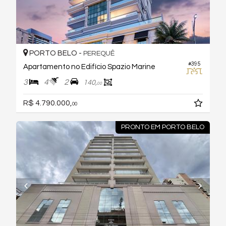
PORTO BELO -
PEREQUÊ
#395
Apartamento no Edifício Spazio Marine
3
4
2
140,
00
R$ 4.790.000,
00
PRONTO EM PORTO BELO