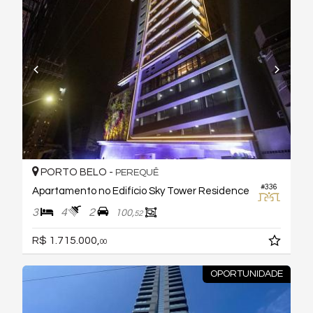
PORTO BELO -
PEREQUÊ
#336
Apartamento no Edifício Sky Tower Residence
3
4
2
100,
52
R$ 1.715.000,
00
OPORTUNIDADE