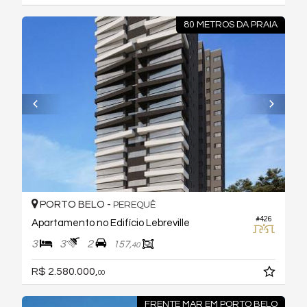
80 METROS DA PRAIA
PORTO BELO -
PEREQUÊ
#426
Apartamento no Edifício Lebreville
3
3
2
157,
40
R$ 2.580.000,
00
FRENTE MAR EM PORTO BELO