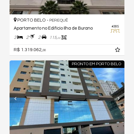
PORTO BELO -
PEREQUÊ
#385
Apartamento no Edifício Ilha de Burano
3
2
2
115,
00
R$ 1.319.062,
00
PRONTO EM PORTO BELO