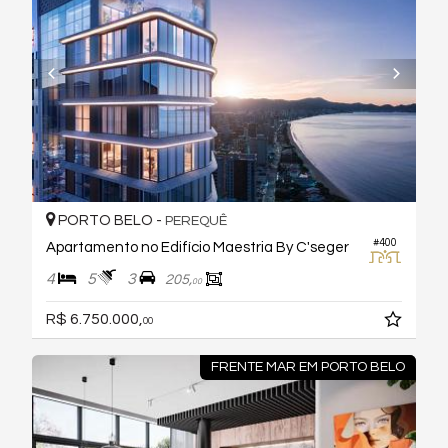
PORTO BELO -
PEREQUÊ
#400
Apartamento no Edifício Maestria By C'seger
4
5
3
205,
00
R$ 6.750.000,
00
FRENTE MAR EM PORTO BELO