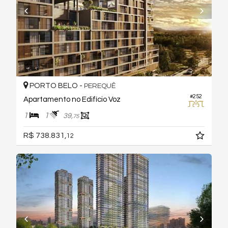
PORTO BELO -
PEREQUÊ
#252
Apartamento no Edifício Voz
1
1
39,
75
R$ 738.831,
12