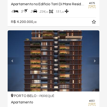
#375
Apartamento no Edifício Torri Di Mare Residenziale
4
5
3
234,
151,
00
00
R$ 4.200.000,
00
PORTO BELO -
PEREQUÊ
#351
Apartamento