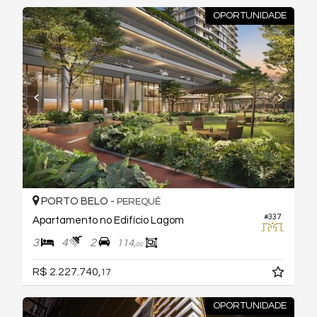
OPORTUNIDADE
PORTO BELO -
PEREQUÊ
#337
Apartamento no Edifício Lagom
3
4
2
114,
00
R$ 2.227.740,
17
OPORTUNIDADE