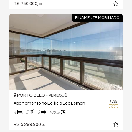
R$ 750.000,
00
FINAMENTE MOBILIADO
PORTO BELO -
PEREQUÊ
#335
Apartamento no Edifício Lac Léman
4
5
3
160,
00
R$ 5.299.900,
00