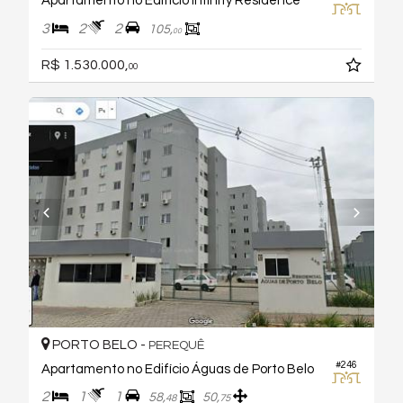
Apartamento no Edifício Infinity Residence
3
2
2
105,
00
R$ 1.530.000,
00
PORTO BELO -
PEREQUÊ
#246
Apartamento no Edifício Águas de Porto Belo
2
1
1
58,
50,
48
75