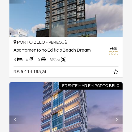
PORTO BELO -
PEREQUÊ
#398
Apartamento no Edifício Beach Dream
4
5
3
191,
00
R$ 5.414.195,
24
FRENTE MAR EM PORTO BELO