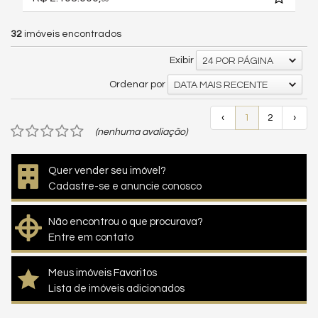
32
imóveis encontrados
Exibir
24 POR PÁGINA
Ordenar por
DATA MAIS RECENTE
‹
1
2
›
(nenhuma avaliação)
Quer vender seu imóvel?
Cadastre-se e anuncie conosco
Não encontrou o que procurava?
Entre em contato
Meus imóveis Favoritos
Lista de imóveis adicionados