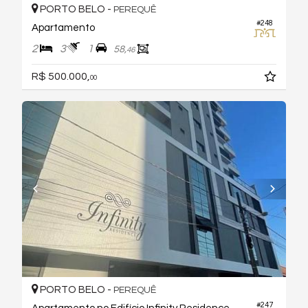
PORTO BELO -
PEREQUÊ
#248
Apartamento
2
3
1
58,
46
R$ 500.000,
00
PORTO BELO -
PEREQUÊ
#247