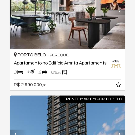
PORTO BELO -
PEREQUÊ
#399
Apartamento no Edifício Amrita Apartaments
3
4
2
125,
00
R$ 2.990.000,
00
FRENTE MAR EM PORTO BELO