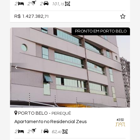
2
2
2
101,
15
R$ 1.427.382,
71
PRONTO EM PORTO BELO
PORTO BELO -
PEREQUÊ
#350
Apartamento no Residencial Zeus
2
2
1
62,
40