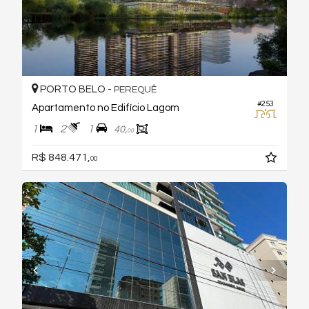
PORTO BELO -
PEREQUÊ
#253
Apartamento no Edifício Lagom
1
2
1
40,
00
R$ 848.471,
00