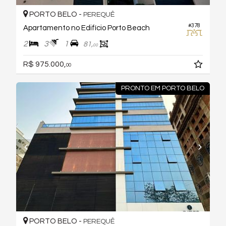
PORTO BELO -
PEREQUÊ
#378
Apartamento no Edifício Porto Beach
2
3
1
81,
00
R$ 975.000,
00
PRONTO EM PORTO BELO
PORTO BELO -
PEREQUÊ