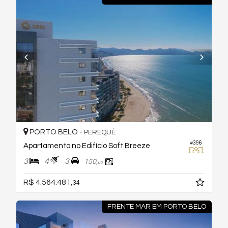
PORTO BELO -
PEREQUÊ
#396
Apartamento no Edifício Soft Breeze
3
4
3
150,
00
R$ 4.564.481,
34
FRENTE MAR EM PORTO BELO