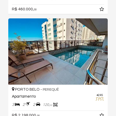
R$ 460.000,
00
PORTO BELO -
PEREQUÊ
#245
Apartamento
3
2
2
120,
00
R$ 2.198.000,
00