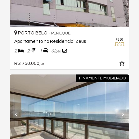
PORTO BELO -
PEREQUÊ
#350
Apartamento no Residencial Zeus
2
2
1
62,
40
R$ 750.000,
00
FINAMENTE MOBILIADO