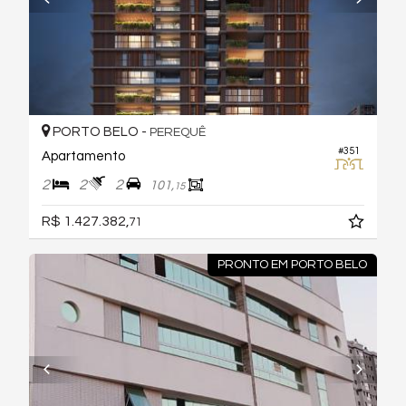
PORTO BELO -
PEREQUÊ
#351
Apartamento
2
2
2
101,
15
R$ 1.427.382,
71
PRONTO EM PORTO BELO