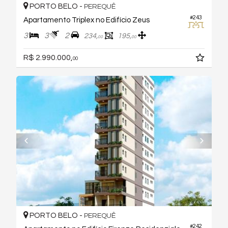
PORTO BELO -
PEREQUÊ
#243
Apartamento Triplex no Edifício Zeus
3
3
2
234,
195,
00
00
R$ 2.990.000,
00
PORTO BELO -
PEREQUÊ
#242