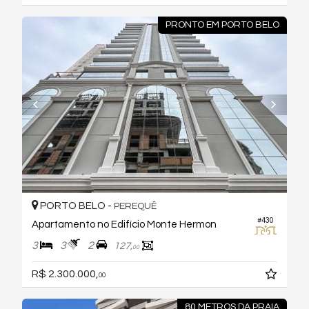
PRONTO EM PORTO BELO
PORTO BELO -
PEREQUÊ
#430
Apartamento no Edifício Monte Hermon
3
3
2
127,
00
R$ 2.300.000,
00
80 METROS DA PRAIA