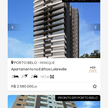
PORTO BELO -
PEREQUÊ
#426
Apartamento no Edifício Lebreville
3
3
2
157,
40
R$ 2.580.000,
00
PRONTO EM PORTO BELO