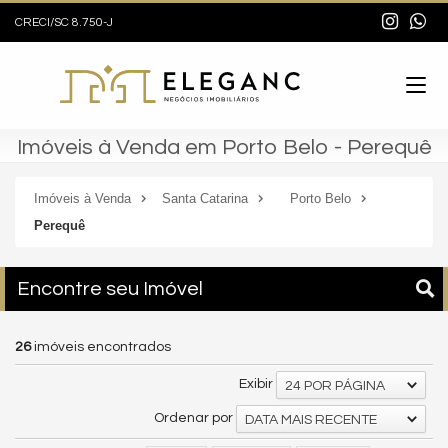
CRECI/SC 8.750-J
Imóveis à Venda em Porto Belo - Perequê
Imóveis à Venda
Santa Catarina
Porto Belo
Perequê
Encontre seu Imóvel
26
imóveis encontrados
Exibir
24 POR PÁGINA
Ordenar por
DATA MAIS RECENTE