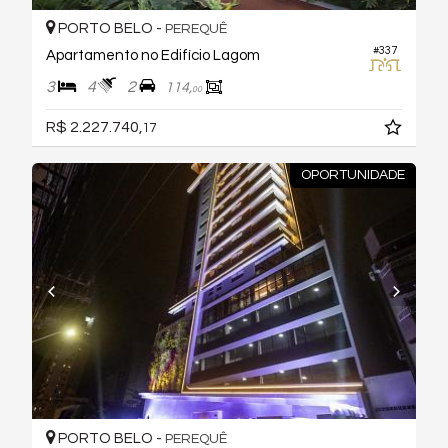
PORTO BELO -
PEREQUÊ
#337
Apartamento no Edifício Lagom
3
4
2
114,
00
R$ 2.227.740,
17
OPORTUNIDADE
PORTO BELO -
PEREQUÊ