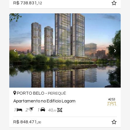
R$ 738.831,
12
PORTO BELO -
PEREQUÊ
#253
Apartamento no Edifício Lagom
1
2
1
40,
00
R$ 848.471,
00