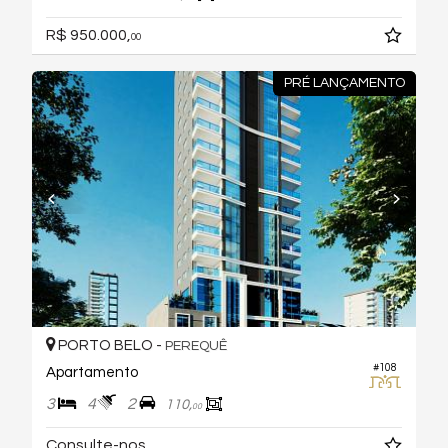
R$ 950.000,
00
PRÉ LANÇAMENTO
PORTO BELO -
PEREQUÊ
#108
Apartamento
3
4
2
110,
00
Consulte-nos