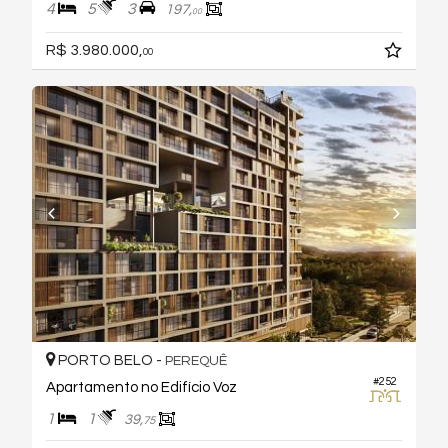
4
5
3
197,
00
R$ 3.980.000,
00
PORTO BELO -
PEREQUÊ
#252
Apartamento no Edifício Voz
1
1
39,
75