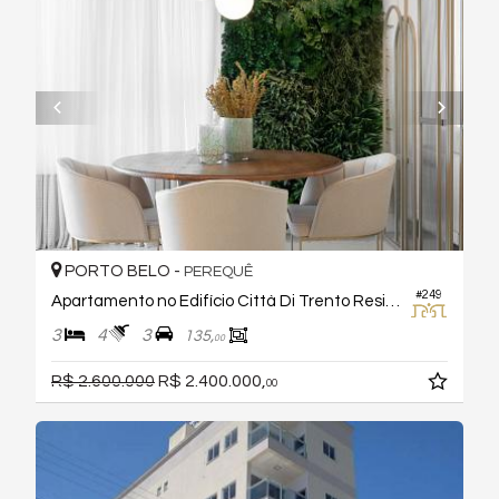
PORTO BELO -
PEREQUÊ
#249
Apartamento no Edifício Città Di Trento Residenziale
3
4
3
135,
00
R$ 2.600.000
R$ 2.400.000,
00