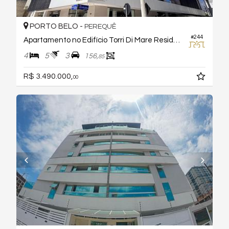
PORTO BELO -
PEREQUÊ
#244
Apartamento no Edifício Torri Di Mare Residenziale
4
5
3
156,
85
R$ 3.490.000,
00