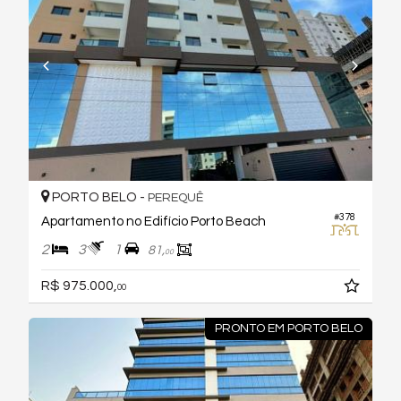
PORTO BELO -
PEREQUÊ
#378
Apartamento no Edifício Porto Beach
2
3
1
81,
00
R$ 975.000,
00
PRONTO EM PORTO BELO