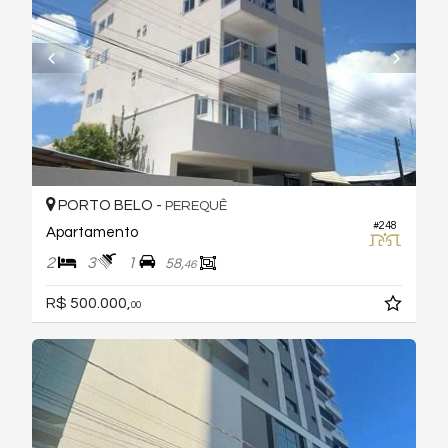
PORTO BELO -
PEREQUÊ
#248
Apartamento
2
3
1
58,
46
R$ 500.000,
00