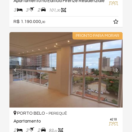
Apartamento no Edifício Firenze Residenziale
3
3
2
101,
30
R$ 1.190.000,
00
PRONTO PARA MORAR
PORTO BELO -
PEREQUÊ
#218
Apartamento
2
3
2
93,
00