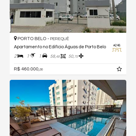
PORTO BELO -
PEREQUÊ
#246
Apartamento no Edifício Águas de Porto Belo
2
1
1
58,
50,
48
75
R$ 460.000,
00