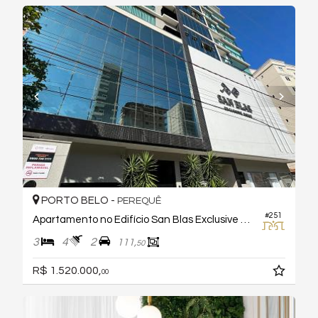
PORTO BELO -
PEREQUÊ
#251
Apartamento no Edifício San Blas Exclusive Home
3
4
2
111,
50
R$ 1.520.000,
00