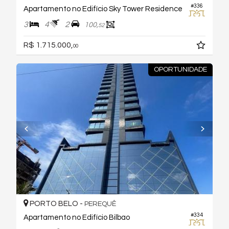
#336
Apartamento no Edifício Sky Tower Residence
3
4
2
100,
52
R$ 1.715.000,
00
OPORTUNIDADE
PORTO BELO -
PEREQUÊ
#334
Apartamento no Edifício Bilbao