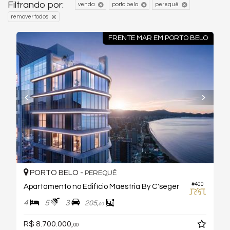
Filtrando por:
venda
porto belo
perequê
remover todos
FRENTE MAR EM PORTO BELO
PORTO BELO -
PEREQUÊ
#400
Apartamento no Edifício Maestria By C'seger
4
5
3
205,
00
R$ 8.700.000,
00