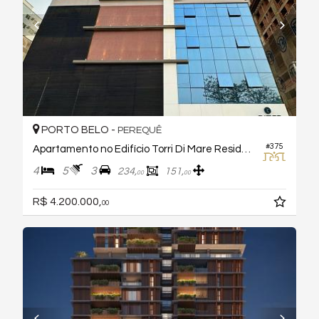
PORTO BELO -
PEREQUÊ
#375
Apartamento no Edifício Torri Di Mare Residenziale
4
5
3
234,
151,
00
00
R$ 4.200.000,
00