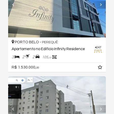
PORTO BELO -
PEREQUÊ
#247
Apartamento no Edifício Infinity Residence
3
2
2
105,
00
R$ 1.530.000,
00