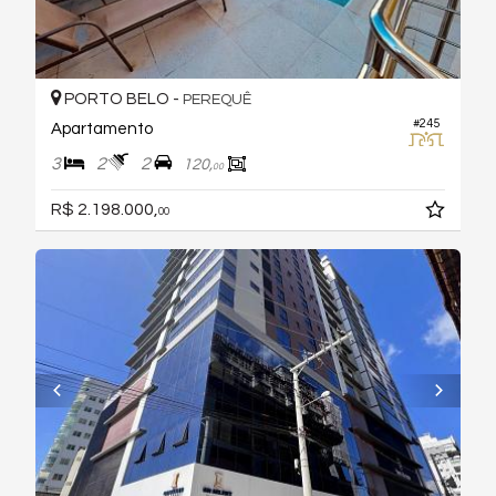
PORTO BELO -
PEREQUÊ
#245
Apartamento
3
2
2
120,
00
R$ 2.198.000,
00