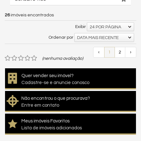
26
imóveis encontrados
Exibir
24 POR PÁGINA
Ordenar por
DATA MAIS RECENTE
‹
1
2
›
(nenhuma avaliação)
Quer vender seu imóvel?
Cadastre-se e anuncie conosco
Não encontrou o que procurava?
Entre em contato
Meus imóveis Favoritos
Lista de imóveis adicionados