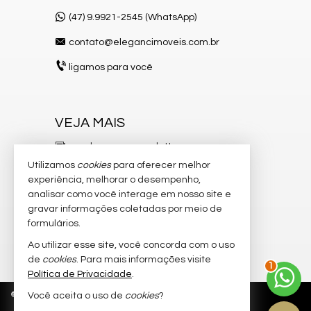
(47) 9.9921-2545 (WhatsApp)
contato@elegancimoveis.com.br
ligamos para você
VEJA MAIS
receba nosso newsletter
Utilizamos
cookies
para oferecer melhor
indicadores financeiros
experiência, melhorar o desempenho,
analisar como você interage em nosso site e
cadastre seu imóvel
gravar informações coletadas por meio de
imóveis favoritos
formulários.
Ao utilizar esse site, você concorda com o uso
2
mapa de imóveis
de
cookies
. Para mais informações visite
Política de Privacidade
.
©
2026
CRECI/SC 8.750-J
Política de Privacidade
Você aceita o uso de
cookies
?