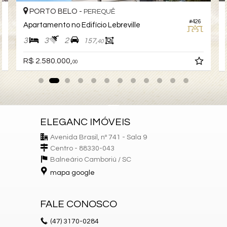
Móveis Planejados
Fechadura Eletrônica
PORTO BELO -
PEREQUÊ
Área de Serviço
#426
Apartamento no Edifício Lebreville
Copa
Living
3
3
2
157,
40
Sala de Estar
Sala de Jantar
R$ 2.580.000,
00
Terraço
Cozinha
Espaço Gourmet
Hidromassagem
Lavabo
Entrada de Serviço
Banheiro Social
ELEGANC IMÓVEIS
Características do Empreendimento
Avenida Brasil, nº 741 - Sala 9
Medidores Individuais
Centro - 88330-043
Elevador
Balneário Camboriú /
SC
mapa google
FALE CONOSCO
(47)
3170-0284