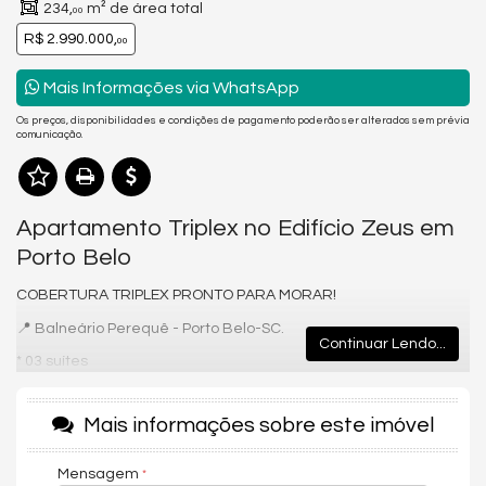
234,
m² de área total
00
R$ 2.990.000,
00
Mais Informações via WhatsApp
Os preços, disponibilidades e condições de pagamento poderão ser alterados sem prévia
comunicação.
Apartamento Triplex no Edifício Zeus em
Porto Belo
COBERTURA TRIPLEX PRONTO PARA MORAR!
📍 Balneário Perequê - Porto Belo-SC.
Continuar Lendo...
* 03 suítes
* 02 vagas de garagem
Mais informações sobre este imóvel
* 195 m² de área útil privativa
* 234 m² de área total,
Mensagem