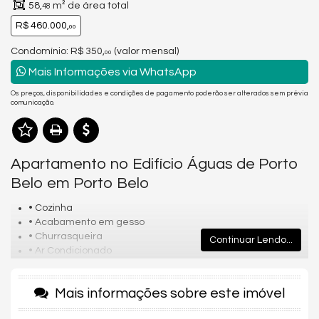
58,
m² de área total
48
R$ 460.000,
00
Condomínio: R$ 350,
(valor mensal)
00
Mais Informações via WhatsApp
Os preços, disponibilidades e condições de pagamento poderão ser alterados sem prévia
comunicação.
Apartamento no Edifício Águas de Porto
Belo em Porto Belo
• Cozinha
• Acabamento em gesso
• Churrasqueira
Continuar Lendo...
• Ar Condicionado
• Armário Embutido
• Sacada
Mais informações sobre este imóvel
• Despensa
• Sala de Estar