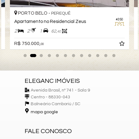
PORTO BELO -
PEREQUÊ
#350
Apartamento no Residencial Zeus
2
2
1
62,
40
R$ 750.000,
00
ELEGANC IMÓVEIS
Avenida Brasil, nº 741 - Sala 9
Centro - 88330-043
Balneário Camboriú /
SC
mapa google
FALE CONOSCO