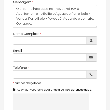
• Interfone
Mensagem
• Varanda
• Banheiro Social
• Gás Individual
• Móveis Planejados
• Armário Cozinha
• Mobiliado
Nome Completo
Playground
Sala de Reunião
Email
Guarita de segurança
Elevador
Espaço gourmet
Telefone
*
campos obrigatórios
Ao enviar você está aceitando a
política de privacidade
.