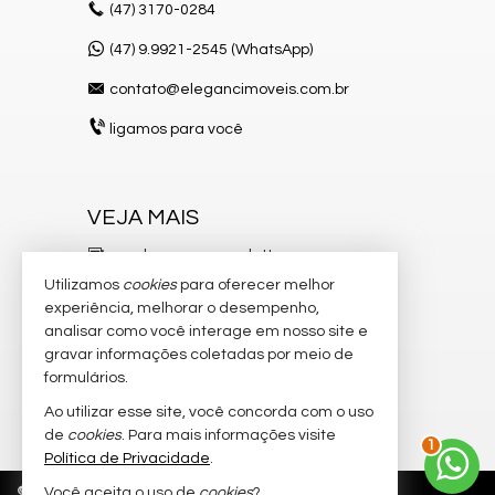
(47)
3170-0284
(47) 9.9921-2545 (WhatsApp)
contato@elegancimoveis.com.br
ligamos para você
VEJA MAIS
receba nosso newsletter
Utilizamos
cookies
para oferecer melhor
indicadores financeiros
experiência, melhorar o desempenho,
analisar como você interage em nosso site e
cadastre seu imóvel
gravar informações coletadas por meio de
imóveis favoritos
formulários.
Ao utilizar esse site, você concorda com o uso
2
mapa de imóveis
de
cookies
. Para mais informações visite
Política de Privacidade
.
©
2026
CRECI/SC 8.750-J
Política de Privacidade
Você aceita o uso de
cookies
?