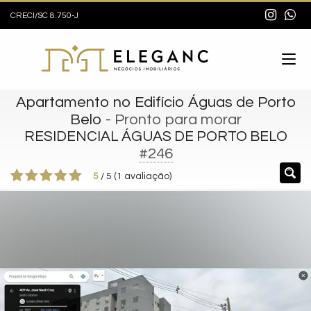
CRECI/SC 8.750-J
Apartamento no Edifício Águas de Porto
Belo
- Pronto para morar
RESIDENCIAL ÁGUAS DE PORTO BELO
#246
5
/
5
(
1
avaliação)